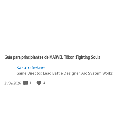
Guía para principiantes de MARVEL Tōkon: Fighting Souls
Kazuto Sekine
Game Director, Lead Battle Designer, Arc System Works
1
4
Fecha
21/07/2026
de
publicación: