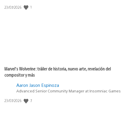
1
Fecha
23/07/2026
de
publicación:
Marvel’s Wolverine: tráiler de historia, nuevo arte, revelación del
compositor y más
Aaron Jason Espinoza
Advanced Senior Community Manager at Insomniac Games
7
Fecha
23/07/2026
de
publicación: