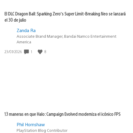
El DLC Dragon Ball: Sparking Zero’s Super Limit-Breaking Neo se lanzará
el 30 de julio
Zanda Ra
Associate Brand Manager, Bandai Namco Entertainment
America
1
8
Fecha
23/07/2026
de
publicación:
13 maneras en que Halo: Campaign Evolved moderniza el icónico FPS
Phil Hornshaw
PlayStation Blog Contributor