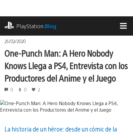
Pasa
al
contenido
playstation.com
PlayStation
.Blog
MEN
25/02/2020
One-Punch Man: A Hero Nobody
Knows Llega a PS4, Entrevista con los
Productores del Anime y el Juego
0
0
2
La historia de un héroe: desde un cómic de la