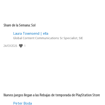
Share de la Semana: Sol
Laura Townsend | ella
Global Content Communications Sr. Specialist, SIE
1
Fecha
24/07/2026
de
publicación:
Nuevos juegos llegan a las Rebajas de temporada de PlayStation Store
Peter Boda