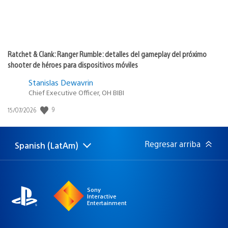
Ratchet & Clank: Ranger Rumble: detalles del gameplay del próximo
shooter de héroes para dispositivos móviles
Stanislas Dewavrin
Chief Executive Officer, OH BIBI
9
Fecha
15/07/2026
de
publicación:
Regresar arriba
Spanish (LatAm)
Elige
Región
una
actual:
región
Sony
Interactive
Entertainment