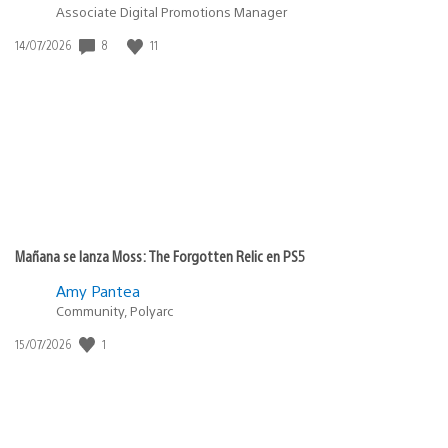
Associate Digital Promotions Manager
8
11
Fecha
14/07/2026
de
publicación:
Mañana se lanza Moss: The Forgotten Relic en PS5
Amy Pantea
Community, Polyarc
1
Fecha
15/07/2026
de
publicación: