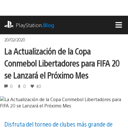
Pasa
al
contenido
playstation.com
PlayStation
.Blog
MEN
20/02/2020
La Actualización de la Copa
Conmebol Libertadores para FIFA 20
se Lanzará el Próximo Mes
0
0
40
Disfruta del torneo de clubes más grande de