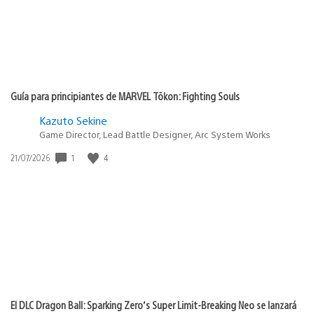
Guía para principiantes de MARVEL Tōkon: Fighting Souls
Kazuto Sekine
Game Director, Lead Battle Designer, Arc System Works
1
4
Fecha
21/07/2026
de
publicación:
El DLC Dragon Ball: Sparking Zero’s Super Limit-Breaking Neo se lanzará