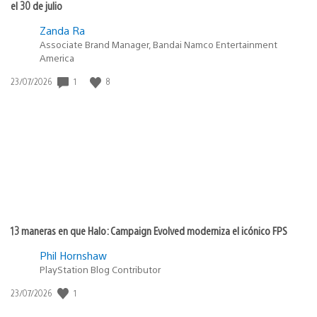
el 30 de julio
Zanda Ra
Associate Brand Manager, Bandai Namco Entertainment
America
1
8
Fecha
23/07/2026
de
publicación:
13 maneras en que Halo: Campaign Evolved moderniza el icónico FPS
Phil Hornshaw
PlayStation Blog Contributor
1
Fecha
23/07/2026
de