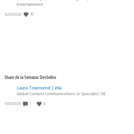
Entertainment
10
Fecha
16/07/2026
de
publicación:
Share de la Semana: Destellos
Laura Townsend | ella
Global Content Communications Sr. Specialist, SIE
1
4
Fecha
17/07/2026
de
publicación: