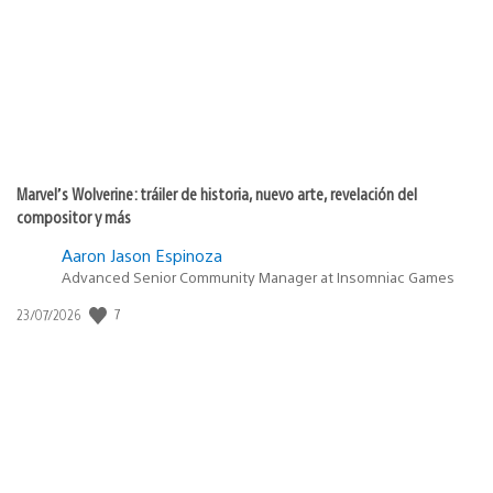
publicación:
Marvel’s Wolverine: tráiler de historia, nuevo arte, revelación del
compositor y más
Aaron Jason Espinoza
Advanced Senior Community Manager at Insomniac Games
7
Fecha
23/07/2026
de
publicación: