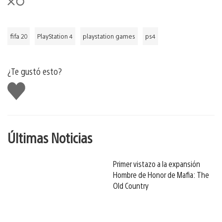
fifa 20
PlayStation 4
playstation games
ps4
¿Te gustó esto?
Me
gusta
Últimas Noticias
Primer vistazo a la expansión
Hombre de Honor de Mafia: The
Old Country