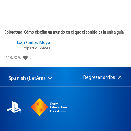
Coloratura: Cómo diseñar un mundo en el que el sonido es la única guía
Juan Carlos Moya
CE, Pdpartid Games
2
Fecha
14/07/2026
de
publicación:
Regresar arriba
Spanish (LatAm)
Elige
Región
una
actual:
región
Sony
Interactive
Entertainment