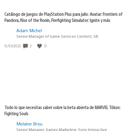
Catálogo de juegos de PlayStation Plus para julio: Avatar: Frontiers of
Pandora, Rise of the Ronin, Firefighting Simulator: Ignite y más
Adam Michel
Senior Manager of Game Services Content, SIE
2
13
Fecha
15/07/2026
de
publicación:
Todo lo que necesitas saber sobre la beta abierta de MARVEL Tōkon:
Fighting Souls
Melaine Brou
Senior Manager, Games Marketing, Sony Interactive