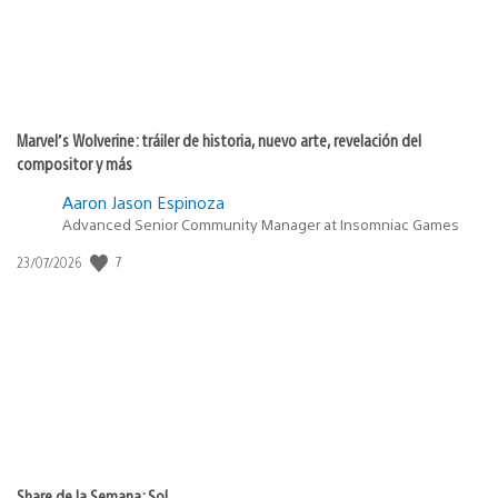
Marvel’s Wolverine: tráiler de historia, nuevo arte, revelación del
compositor y más
Aaron Jason Espinoza
Advanced Senior Community Manager at Insomniac Games
7
Fecha
23/07/2026
de
publicación:
Share de la Semana: Sol