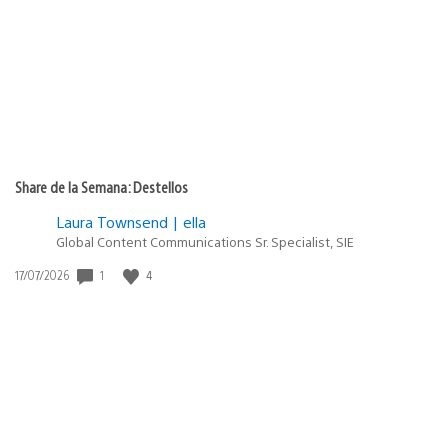
publicación:
Share de la Semana: Destellos
Laura Townsend | ella
Global Content Communications Sr. Specialist, SIE
1
4
Fecha
17/07/2026
de
publicación: