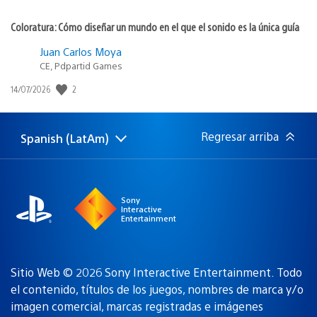
Coloratura: Cómo diseñar un mundo en el que el sonido es la única guía
Juan Carlos Moya
CE, Pdpartid Games
2
Fecha
14/07/2026
de
publicación:
Regresar arriba
Spanish (LatAm)
Elige
Región
una
actual:
región
Sony
Interactive
Entertainment
Sitio Web © 2026 Sony Interactive Entertainment. Todo
el contenido, títulos de los juegos, nombres de marca y/o
imagen comercial, marcas registradas e imágenes