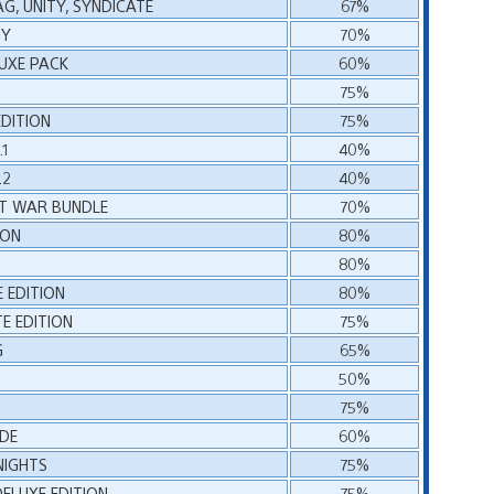
AG, UNITY, SYNDICATE
67%
TY
70%
LUXE PACK
60%
75%
DITION
75%
.1
40%
.2
40%
AT WAR BUNDLE
70%
ION
80%
80%
 EDITION
80%
E EDITION
75%
G
65%
50%
75%
ADE
60%
NIGHTS
75%
ELUXE EDITION
75%