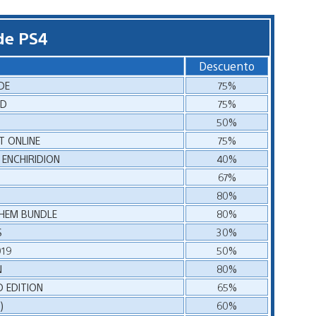
de PS4
Descuento
DE
75%
LD
75%
50%
T ONLINE
75%
 ENCHIRIDION
40%
67%
80%
HEM BUNDLE
80%
S
30%
19
50%
N
80%
 EDITION
65%
)
60%