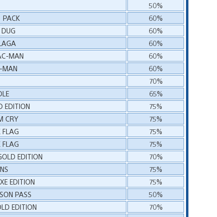
50%
1 PACK
60%
G DUG
60%
ALAGA
60%
PAC-MAN
60%
C-MAN
60%
70%
DLE
65%
D EDITION
75%
M CRY
75%
K FLAG
75%
K FLAG
75%
GOLD EDITION
70%
INS
75%
XE EDITION
75%
ASON PASS
50%
OLD EDITION
70%