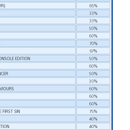
VR)
65%
33%
33%
50%
60%
E
70%
67%
ONSOLE EDITION
50%
60%
NCER
50%
30%
AVIOURS
60%
60%
60%
 FIRST SIN
75%
40%
ITION
40%