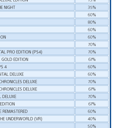
HE NIGHT
35%
60%
80%
60%
ION
60%
70%
AL PRO EDITION (PS4)
70%
 GOLD EDITION
67%
PS 4
60%
GITAL DELUXE
60%
 CHRONICLES DELUXE
70%
 CHRONICLES DELUXE
67%
L DELUXE
70%
EDITION
67%
E REMASTERED
60%
THE UNDERWORLD (VR)
40%
50%