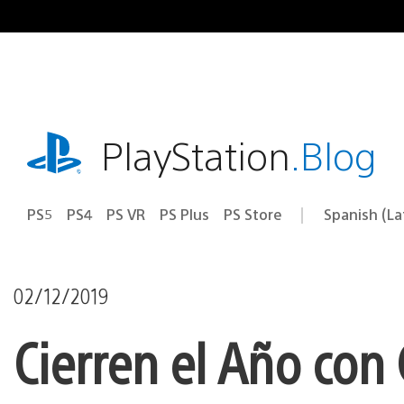
Pasa
al
contenido
playstation.com
PlayStation
.Blog
PS5
PS4
PS VR
PS Plus
PS Store
Spanish (L
Elige
Región
una
actual:
región
02/12/2019
Cierren el Año con