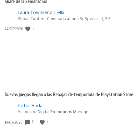
Share de la Semana: Sol
Laura Townsend | ella
Global Content Communications Sr. Specialist, SIE
1
Fecha
24/07/2026
de
publicación:
Nuevos juegos llegan a las Rebajas de temporada de PlayStation Store
Peter Boda
Associate Digital Promotions Manager
8
11
Fecha
14/07/2026
de
publicación: