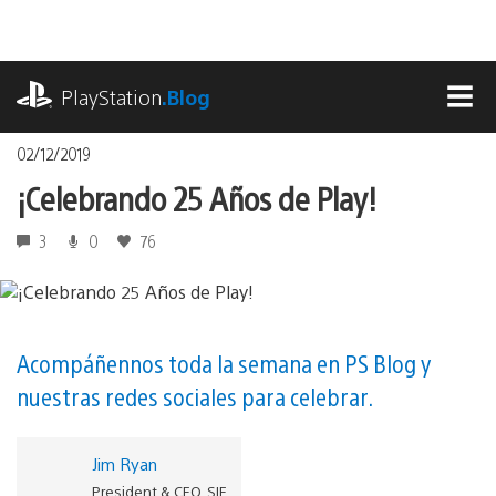
Pasa
al
contenido
playstation.com
PlayStation
.Blog
MEN
02/12/2019
¡Celebrando 25 Años de Play!
3
0
76
Acompáñennos toda la semana en PS Blog y
nuestras redes sociales para celebrar.
Jim Ryan
President & CEO, SIE