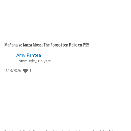
Mañana se lanza Moss: The Forgotten Relic en PS5
Amy Pantea
Community, Polyarc
1
Fecha
15/07/2026
de
publicación: