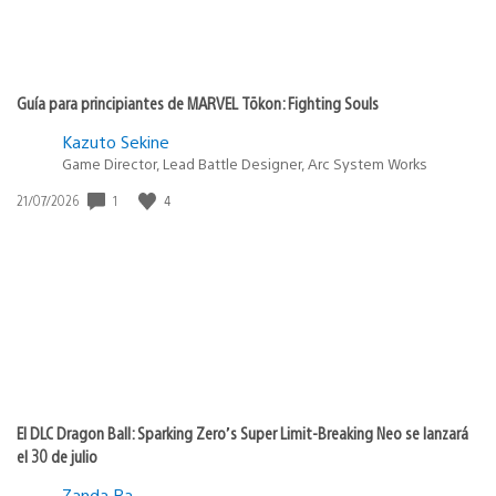
Guía para principiantes de MARVEL Tōkon: Fighting Souls
Kazuto Sekine
Game Director, Lead Battle Designer, Arc System Works
1
4
Fecha
21/07/2026
de
publicación:
El DLC Dragon Ball: Sparking Zero’s Super Limit-Breaking Neo se lanzará
el 30 de julio
Zanda Ra