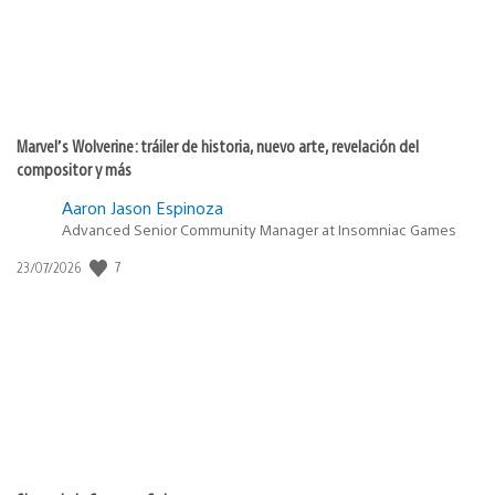
Marvel’s Wolverine: tráiler de historia, nuevo arte, revelación del
compositor y más
Aaron Jason Espinoza
Advanced Senior Community Manager at Insomniac Games
7
Fecha
23/07/2026
de
publicación: