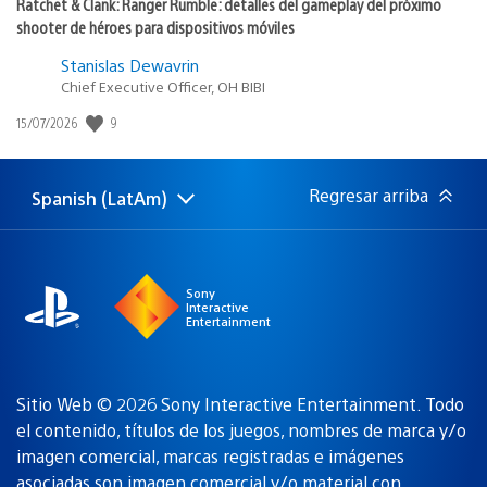
Ratchet & Clank: Ranger Rumble: detalles del gameplay del próximo
shooter de héroes para dispositivos móviles
Stanislas Dewavrin
Chief Executive Officer, OH BIBI
9
Fecha
15/07/2026
de
publicación:
Regresar arriba
Spanish (LatAm)
Elige
Región
una
actual:
región
Sony
Interactive
Entertainment
Sitio Web © 2026 Sony Interactive Entertainment. Todo
el contenido, títulos de los juegos, nombres de marca y/o
imagen comercial, marcas registradas e imágenes
asociadas son
imagen comercial y/o material con