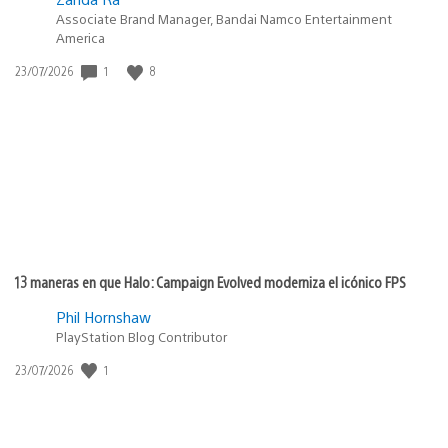
Associate Brand Manager, Bandai Namco Entertainment
America
1
8
Fecha
23/07/2026
de
publicación:
13 maneras en que Halo: Campaign Evolved moderniza el icónico FPS
Phil Hornshaw
PlayStation Blog Contributor
1
Fecha
23/07/2026
de
publicación: