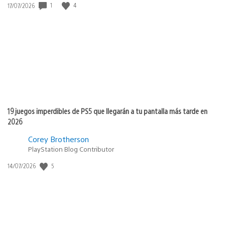
1
4
Fecha
17/07/2026
de
publicación:
19 juegos imperdibles de PS5 que llegarán a tu pantalla más tarde en
2026
Corey Brotherson
PlayStation Blog Contributor
5
Fecha
14/07/2026
de
publicación: