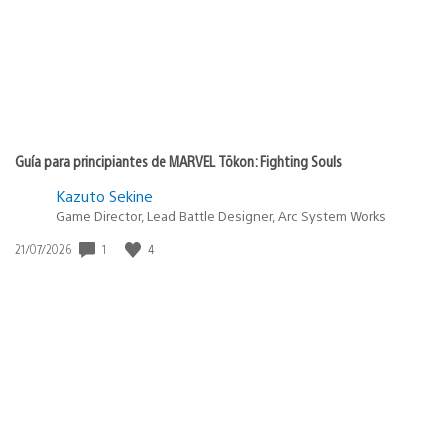
Guía para principiantes de MARVEL Tōkon: Fighting Souls
Kazuto Sekine
Game Director, Lead Battle Designer, Arc System Works
1
4
Fecha
21/07/2026
de
publicación: