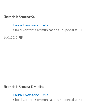
Share de la Semana: Sol
Laura Townsend | ella
Global Content Communications Sr. Specialist, SIE
1
Fecha
24/07/2026
de
publicación:
Share de la Semana: Destellos
Laura Townsend | ella
Global Content Communications Sr. Specialist, SIE