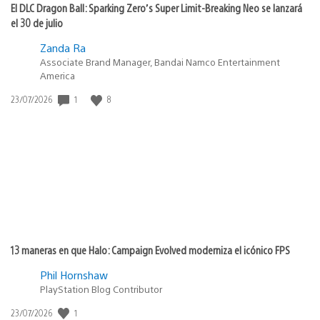
El DLC Dragon Ball: Sparking Zero’s Super Limit-Breaking Neo se lanzará
el 30 de julio
Zanda Ra
Associate Brand Manager, Bandai Namco Entertainment
America
1
8
Fecha
23/07/2026
de
publicación:
13 maneras en que Halo: Campaign Evolved moderniza el icónico FPS
Phil Hornshaw
PlayStation Blog Contributor
1
Fecha
23/07/2026