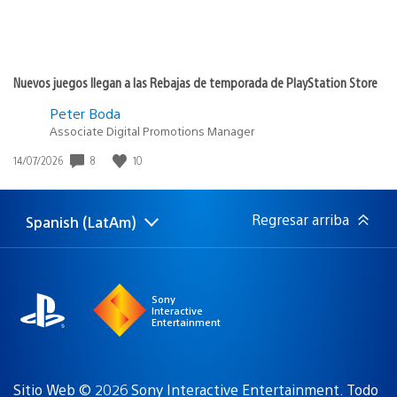
Nuevos juegos llegan a las Rebajas de temporada de PlayStation Store
Peter Boda
Associate Digital Promotions Manager
8
10
Fecha
14/07/2026
de
publicación:
Regresar arriba
Spanish (LatAm)
Elige
Región
una
actual:
región
Sony
Interactive
Entertainment
Sitio Web © 2026 Sony Interactive Entertainment. Todo