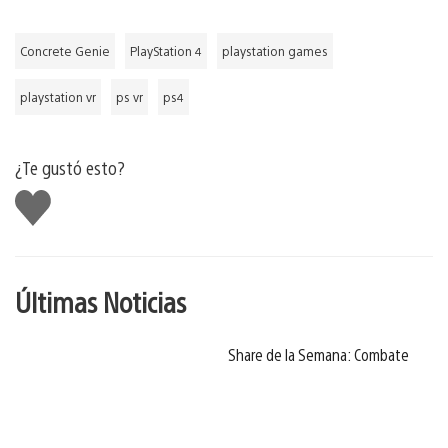
Concrete Genie
PlayStation 4
playstation games
playstation vr
ps vr
ps4
¿Te gustó esto?
Me
gusta
Últimas Noticias
Share de la Semana: Combate