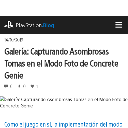
Pasa
al
contenido
playstation.com
PlayStation
.Blog
MEN
14/10/2019
Galería: Capturando Asombrosas
Tomas en el Modo Foto de Concrete
Genie
0
0
1
Como el juego en sí, la implementación del modo