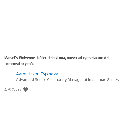
de
publicación:
Marvel’s Wolverine: tráiler de historia, nuevo arte, revelación del
compositor y más
Aaron Jason Espinoza
Advanced Senior Community Manager at Insomniac Games
7
Fecha
23/07/2026
de
publicación: