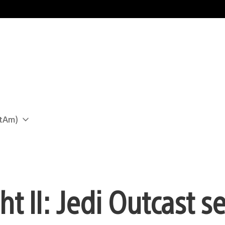
atAm)
t II: Jedi Outcast s