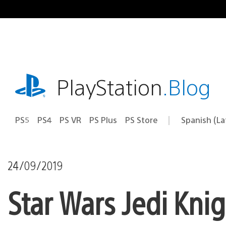
Pasa
al
contenido
playstation.com
PlayStation
.Blog
PS5
PS4
PS VR
PS Plus
PS Store
Spanish (L
Elige
Región
una
actual:
región
24/09/2019
Star Wars Jedi Knigh