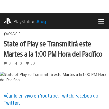
Pasa
al
contenido
playstation.com
PlayStation
.Blog
MEN
19/09/2019
State of Play se Transmitirá este
Martes a la 1:00 PM Hora del Pacífico
0
0
30
Véanlo en vivo en Youtube, Twitch, Facebook o
Twitter.