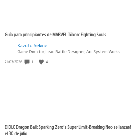
Guía para principiantes de MARVEL Tōkon: Fighting Souls
Kazuto Sekine
Game Director, Lead Battle Designer, Arc System Works
1
4
Fecha
21/07/2026
de
publicación:
El DLC Dragon Ball: Sparking Zero’s Super Limit-Breaking Neo se lanzará
el 30 de julio