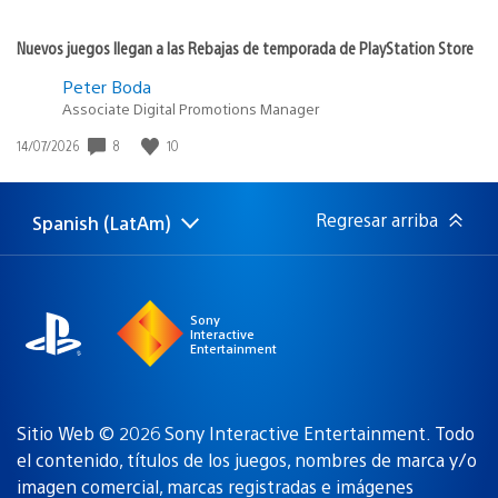
Nuevos juegos llegan a las Rebajas de temporada de PlayStation Store
Peter Boda
Associate Digital Promotions Manager
8
10
Fecha
14/07/2026
de
publicación:
Regresar arriba
Spanish (LatAm)
Elige
Región
una
actual:
región
Sony
Interactive
Entertainment
Sitio Web © 2026 Sony Interactive Entertainment. Todo
el contenido, títulos de los juegos, nombres de marca y/o
imagen comercial, marcas registradas e imágenes