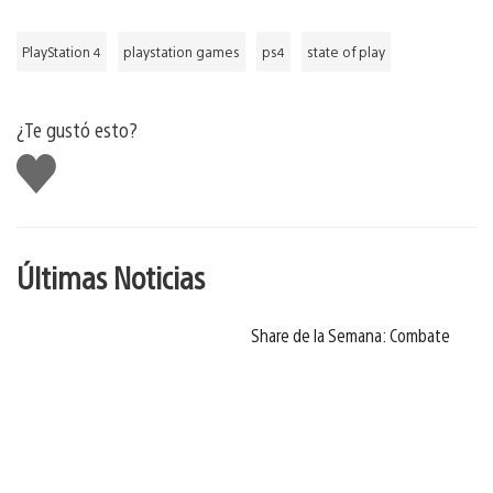
PlayStation 4
playstation games
ps4
state of play
¿Te gustó esto?
Me
gusta
Últimas Noticias
Share de la Semana: Combate