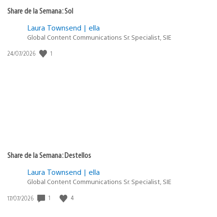
Share de la Semana: Sol
Laura Townsend | ella
Global Content Communications Sr. Specialist, SIE
1
Fecha
24/07/2026
de
publicación:
Share de la Semana: Destellos
Laura Townsend | ella
Global Content Communications Sr. Specialist, SIE
1
4
Fecha
17/07/2026
de
publicación: