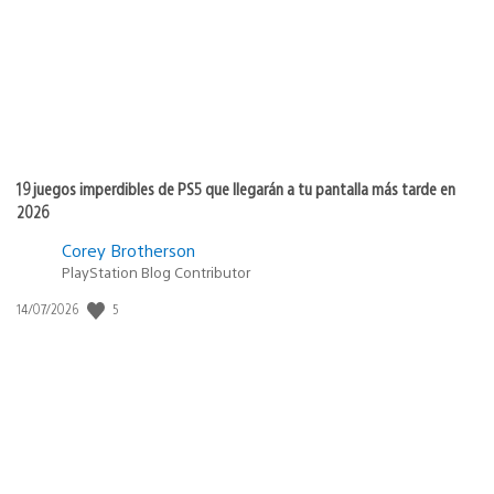
19 juegos imperdibles de PS5 que llegarán a tu pantalla más tarde en
2026
Corey Brotherson
PlayStation Blog Contributor
5
Fecha
14/07/2026
de
publicación: