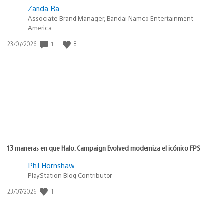
Zanda Ra
Associate Brand Manager, Bandai Namco Entertainment
America
1
8
Fecha
23/07/2026
de
publicación:
13 maneras en que Halo: Campaign Evolved moderniza el icónico FPS
Phil Hornshaw
PlayStation Blog Contributor
1
Fecha
23/07/2026
de
publicación: