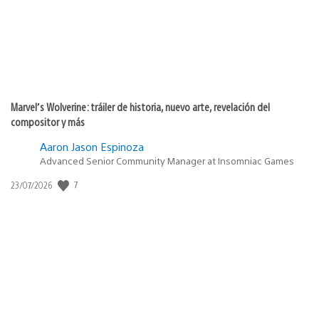
Marvel’s Wolverine: tráiler de historia, nuevo arte, revelación del
compositor y más
Aaron Jason Espinoza
Advanced Senior Community Manager at Insomniac Games
7
Fecha
23/07/2026
de
publicación: