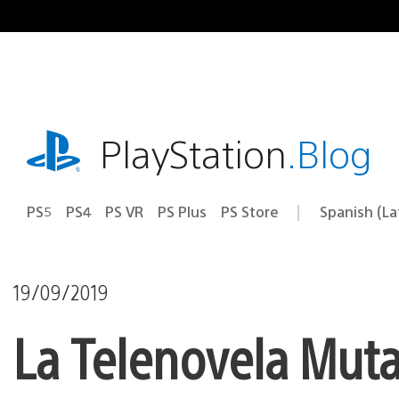
Pasa
al
contenido
playstation.com
PlayStation
.Blog
PS5
PS4
PS VR
PS Plus
PS Store
Spanish (L
Elige
Región
una
actual:
región
19/09/2019
La Telenovela Muta