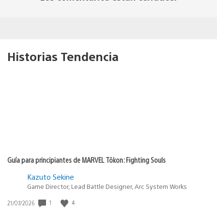
Historias Tendencia
Guía para principiantes de MARVEL Tōkon: Fighting Souls
Kazuto Sekine
Game Director, Lead Battle Designer, Arc System Works
1
4
Fecha
21/07/2026
de