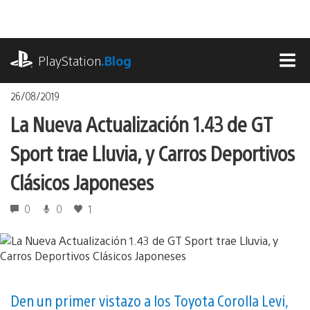
Pasa
al
contenido
playstation.com
PlayStation
.Blog
MEN
26/08/2019
La Nueva Actualización 1.43 de GT
Sport trae Lluvia, y Carros Deportivos
Clásicos Japoneses
0
0
1
Den un primer vistazo a los Toyota Corolla Levi,