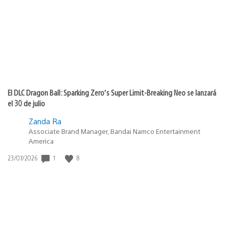
publicación:
El DLC Dragon Ball: Sparking Zero’s Super Limit-Breaking Neo se lanzará
el 30 de julio
Zanda Ra
Associate Brand Manager, Bandai Namco Entertainment
America
1
8
Fecha
23/07/2026
de
publicación: