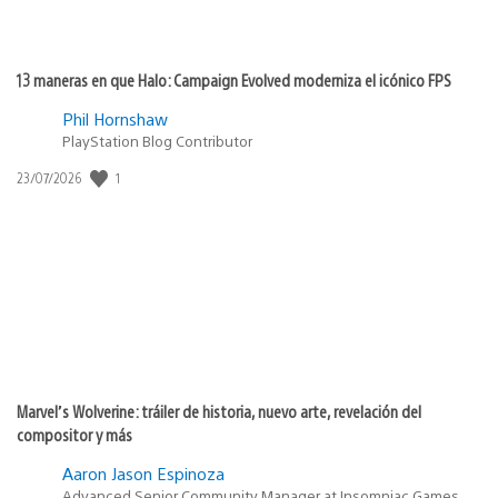
13 maneras en que Halo: Campaign Evolved moderniza el icónico FPS
Phil Hornshaw
PlayStation Blog Contributor
1
Fecha
23/07/2026
de
publicación:
Marvel’s Wolverine: tráiler de historia, nuevo arte, revelación del
compositor y más
Aaron Jason Espinoza
Advanced Senior Community Manager at Insomniac Games