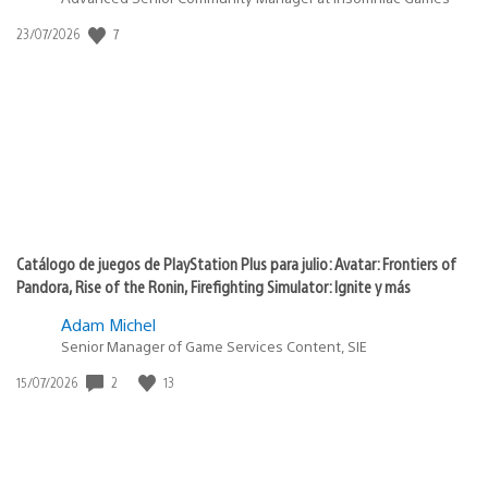
7
Fecha
23/07/2026
de
publicación:
Catálogo de juegos de PlayStation Plus para julio: Avatar: Frontiers of
Pandora, Rise of the Ronin, Firefighting Simulator: Ignite y más
Adam Michel
Senior Manager of Game Services Content, SIE
2
13
Fecha
15/07/2026
de
publicación: