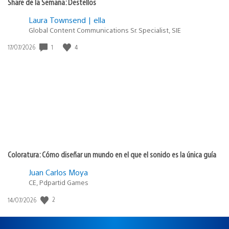
Share de la Semana: Destellos
Laura Townsend | ella
Global Content Communications Sr. Specialist, SIE
1
4
Fecha
17/07/2026
de
publicación:
Coloratura: Cómo diseñar un mundo en el que el sonido es la única guía
Juan Carlos Moya
CE, Pdpartid Games
2
Fecha
14/07/2026
de
publicación: