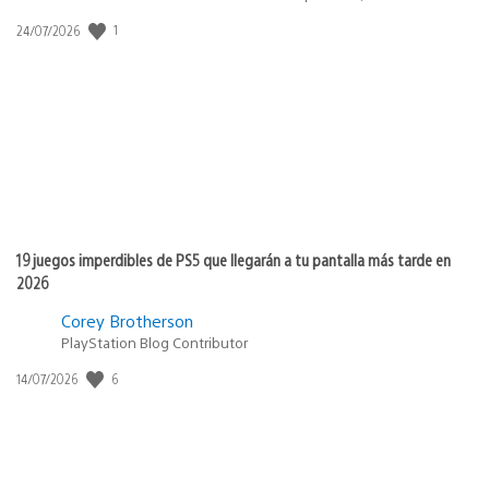
1
Fecha
24/07/2026
de
publicación:
19 juegos imperdibles de PS5 que llegarán a tu pantalla más tarde en
2026
Corey Brotherson
PlayStation Blog Contributor
6
Fecha
14/07/2026
de
publicación: