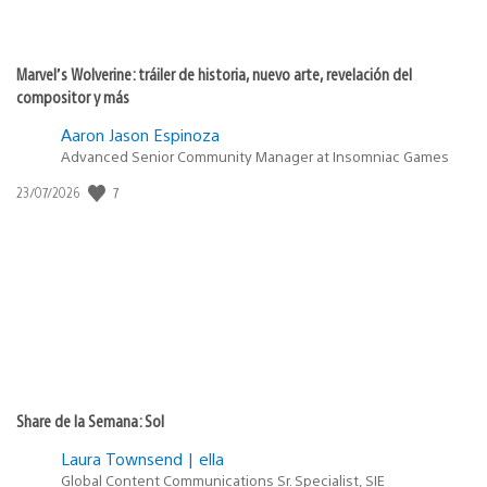
Marvel’s Wolverine: tráiler de historia, nuevo arte, revelación del
compositor y más
Aaron Jason Espinoza
Advanced Senior Community Manager at Insomniac Games
7
Fecha
23/07/2026
de
publicación:
Share de la Semana: Sol
Laura Townsend | ella
Global Content Communications Sr. Specialist, SIE