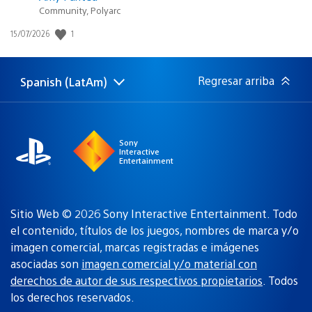
Community, Polyarc
1
Fecha
15/07/2026
de
publicación:
Regresar arriba
Spanish (LatAm)
Elige
Región
una
actual:
región
Sony
Interactive
Entertainment
Sitio Web © 2026 Sony Interactive Entertainment. Todo
el contenido, títulos de los juegos, nombres de marca y/o
imagen comercial, marcas registradas e imágenes
asociadas son
imagen comercial y/o material con
derechos de autor de sus respectivos propietarios
. Todos
los derechos reservados.