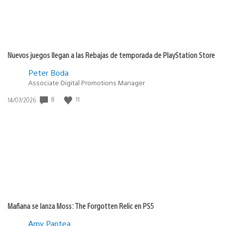
Nuevos juegos llegan a las Rebajas de temporada de PlayStation Store
Peter Boda
Associate Digital Promotions Manager
8
11
Fecha
14/07/2026
de
publicación:
Mañana se lanza Moss: The Forgotten Relic en PS5
Amy Pantea