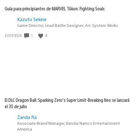
Guía para principiantes de MARVEL Tōkon: Fighting Souls
Kazuto Sekine
Game Director, Lead Battle Designer, Arc System Works
1
4
Fecha
21/07/2026
de
publicación:
El DLC Dragon Ball: Sparking Zero’s Super Limit-Breaking Neo se lanzará
el 30 de julio
Zanda Ra
Associate Brand Manager, Bandai Namco Entertainment
America