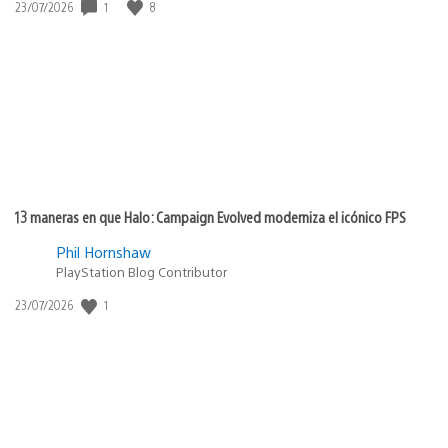
1
8
Fecha
23/07/2026
de
publicación:
13 maneras en que Halo: Campaign Evolved moderniza el icónico FPS
Phil Hornshaw
PlayStation Blog Contributor
1
Fecha
23/07/2026
de
publicación: