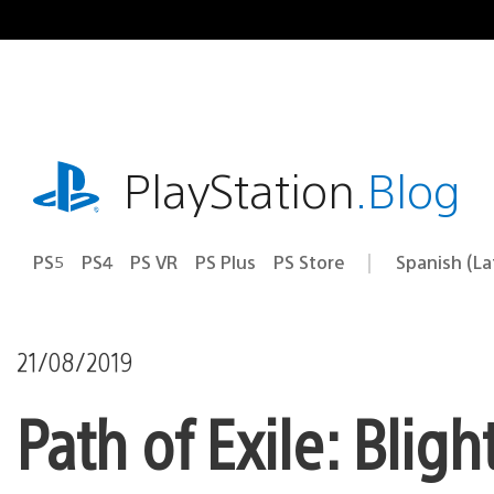
Pasa
al
contenido
playstation.com
PlayStation
.Blog
PS5
PS4
PS VR
PS Plus
PS Store
Spanish (L
Elige
Región
una
actual:
región
21/08/2019
Path of Exile: Bligh