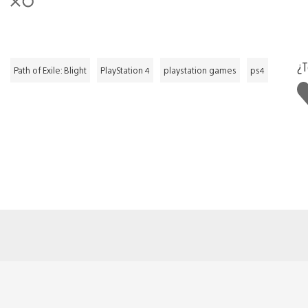
¿T
Path of Exile: Blight
PlayStation 4
playstation games
ps4
M
g