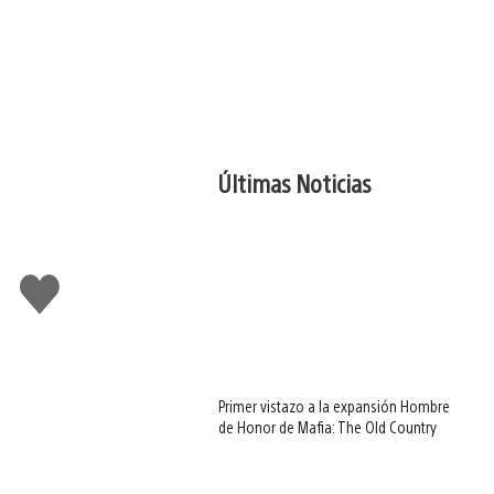
Últimas Noticias
Me
gusta
Primer vistazo a la expansión Hombre
de Honor de Mafia: The Old Country