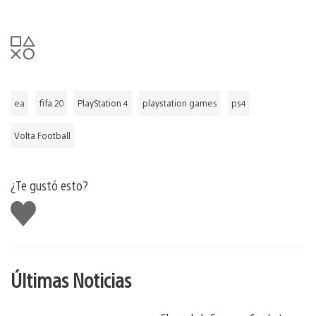
ea
fifa 20
PlayStation 4
playstation games
ps4
Volta Football
¿Te gustó esto?
Me
gusta
Últimas Noticias