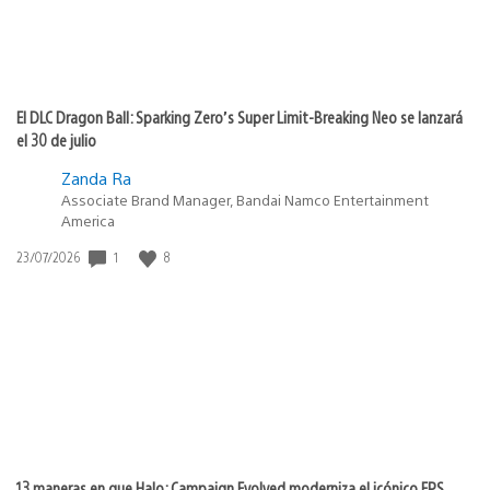
El DLC Dragon Ball: Sparking Zero’s Super Limit-Breaking Neo se lanzará
el 30 de julio
Zanda Ra
Associate Brand Manager, Bandai Namco Entertainment
America
1
8
Fecha
23/07/2026
de
publicación:
13 maneras en que Halo: Campaign Evolved moderniza el icónico FPS