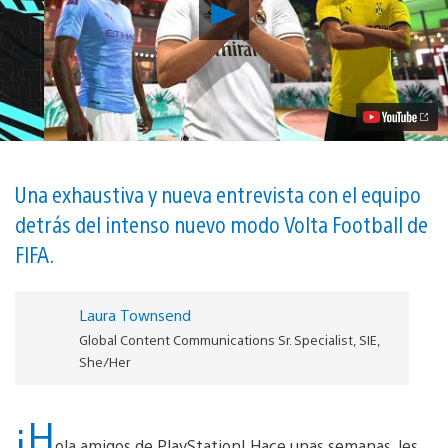
Reproducir
Gameplay
de
FIFA
20
y
Volta
Football:
¡Respondemos
sus
Preguntas!
Una exhaustiva y nueva entrevista con el equipo
Video
detrás del intenso nuevo modo Volta Football de
FIFA.
Laura Townsend
Global Content Communications Sr. Specialist, SIE,
She/Her
¡H
ola amigos de PlayStation! Hace unas semanas, les