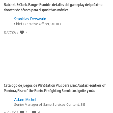
Ratchet & Clank: Ranger Rumble: detalles del gameplay del próximo
shooter de héroes para dispositivos móviles
Stanislas Dewavrin
Chief Executive Officer, OH BIBI
9
Fecha
15/07/2026
de
publicación:
Catálogo de juegos de PlayStation Plus para julio: Avatar: Frontiers of
Pandora, Rise of the Ronin, Firefighting Simulator: Ignite y más
Adam Michel
Senior Manager of Game Services Content, SIE
2
13
Fecha
15/07/2026