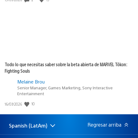
de
publicación:
Todo lo que necesitas saber sobre la beta abierta de MARVEL Tōkon:
Fighting Souls
Melaine Brou
Senior Manager, Games Marketing, Sony Interactive
Entertainment
10
Fecha
16/07/2026
de
publicación:
Regresar arriba
Spanish (LatAm)
Elige
Región
una
actual:
región