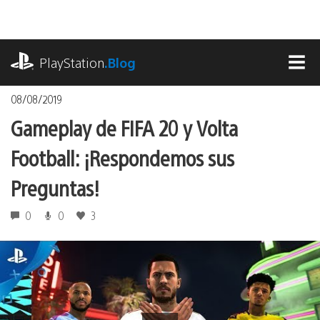
Pasa
al
contenido
playstation.com
PlayStation
.Blog
MEN
08/08/2019
Gameplay de FIFA 20 y Volta
Football: ¡Respondemos sus
Preguntas!
0
0
3