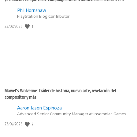
Phil Hornshaw
PlayStation Blog Contributor
1
Fecha
23/07/2026
de
publicación:
Marvel’s Wolverine: tráiler de historia, nuevo arte, revelación del
compositor y más
Aaron Jason Espinoza
Advanced Senior Community Manager at Insomniac Games
7
Fecha
23/07/2026
de
publicación: