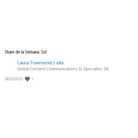
Share de la Semana: Sol
Laura Townsend | ella
Global Content Communications Sr. Specialist, SIE
1
Fecha
24/07/2026
de
publicación: