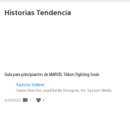
Historias Tendencia
Guía para principiantes de MARVEL Tōkon: Fighting Souls
Kazuto Sekine
Game Director, Lead Battle Designer, Arc System Works
1
4
Fecha
21/07/2026
de
publicación: