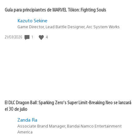
Guía para principiantes de MARVEL Tōkon: Fighting Souls
Kazuto Sekine
Game Director, Lead Battle Designer, Arc System Works
1
4
Fecha
21/07/2026
de
publicación:
El DLC Dragon Ball: Sparking Zero’s Super Limit-Breaking Neo se lanzará
el 30 de julio
Zanda Ra
Associate Brand Manager, Bandai Namco Entertainment
America