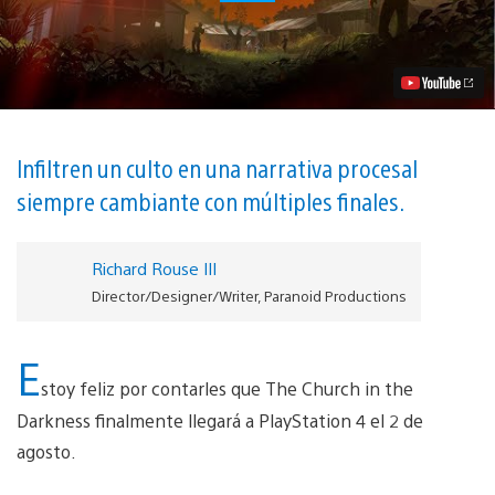
Church
in
the
Darkness
Llegará
a
PS4
el
2
Infiltren un culto en una narrativa procesal
de
siempre cambiante con múltiples finales.
Agosto
Video
Richard Rouse III
Director/Designer/Writer, Paranoid Productions
E
stoy feliz por contarles que The Church in the
Darkness finalmente llegará a PlayStation 4 el 2 de
agosto.