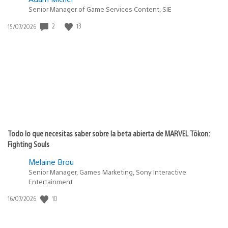
Senior Manager of Game Services Content, SIE
2
13
Fecha
15/07/2026
de
publicación:
Todo lo que necesitas saber sobre la beta abierta de MARVEL Tōkon:
Fighting Souls
Melaine Brou
Senior Manager, Games Marketing, Sony Interactive
Entertainment
10
Fecha
16/07/2026
de
publicación: