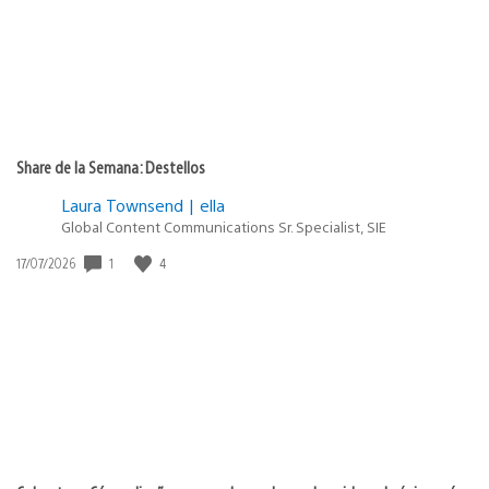
Share de la Semana: Destellos
Laura Townsend | ella
Global Content Communications Sr. Specialist, SIE
1
4
Fecha
17/07/2026
de
publicación: