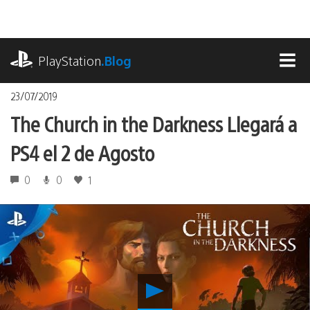
Pasa
al
contenido
playstation.com
PlayStation
.Blog
MEN
23/07/2019
The Church in the Darkness Llegará a
PS4 el 2 de Agosto
0
0
1
Reproducir
The