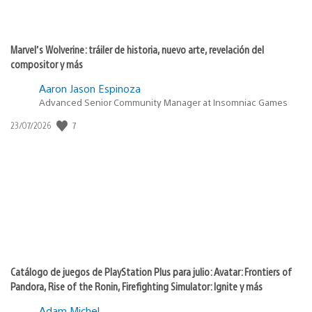
Marvel’s Wolverine: tráiler de historia, nuevo arte, revelación del
compositor y más
Aaron Jason Espinoza
Advanced Senior Community Manager at Insomniac Games
7
Fecha
23/07/2026
de
publicación:
Catálogo de juegos de PlayStation Plus para julio: Avatar: Frontiers of
Pandora, Rise of the Ronin, Firefighting Simulator: Ignite y más
Adam Michel