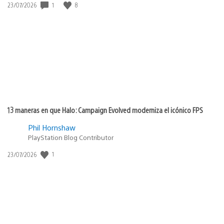
1
8
Fecha
23/07/2026
de
publicación:
13 maneras en que Halo: Campaign Evolved moderniza el icónico FPS
Phil Hornshaw
PlayStation Blog Contributor
1
Fecha
23/07/2026
de
publicación: