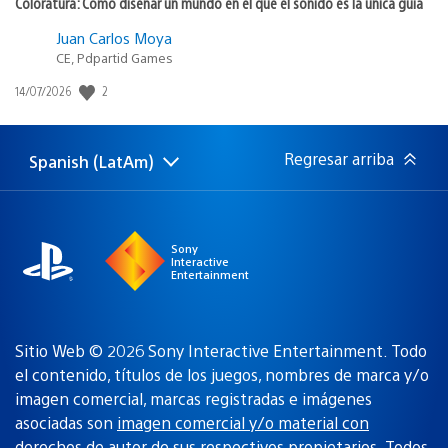
Coloratura: Cómo diseñar un mundo en el que el sonido es la única guía
Juan Carlos Moya
CE, Pdpartid Games
2
Fecha
14/07/2026
de
publicación:
Regresar arriba
Spanish (LatAm)
Elige
Región
una
actual:
región
Sony
Interactive
Entertainment
Sitio Web © 2026 Sony Interactive Entertainment. Todo
el contenido, títulos de los juegos, nombres de marca y/o
imagen comercial, marcas registradas e imágenes
asociadas son
imagen comercial y/o material con
derechos de autor de sus respectivos propietarios
. Todos