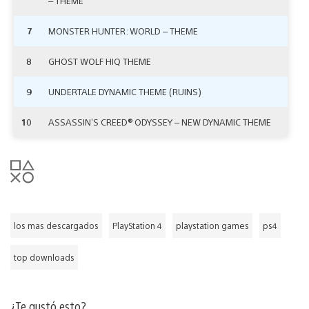
– THEME
7
MONSTER HUNTER: WORLD – THEME
8
GHOST WOLF HIQ THEME
9
UNDERTALE DYNAMIC THEME (RUINS)
10
ASSASSIN’S CREED® ODYSSEY – NEW DYNAMIC THEME
los mas descargados
PlayStation 4
playstation games
ps4
top downloads
¿Te gustó esto?