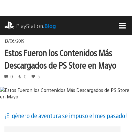
Pasa
al
contenido
playstation.com
PlayStation
.Blog
MEN
13/06/2019
Estos Fueron los Contenidos Más
Descargados de PS Store en Mayo
0
0
6
¡El género de aventura se impuso el mes pasado!