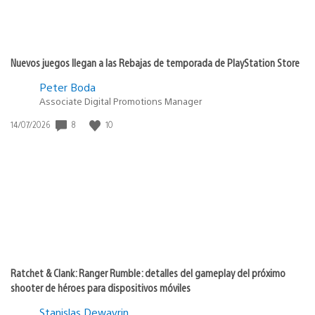
Nuevos juegos llegan a las Rebajas de temporada de PlayStation Store
Peter Boda
Associate Digital Promotions Manager
8
10
Fecha
14/07/2026
de
publicación:
Ratchet & Clank: Ranger Rumble: detalles del gameplay del próximo
shooter de héroes para dispositivos móviles
Stanislas Dewavrin