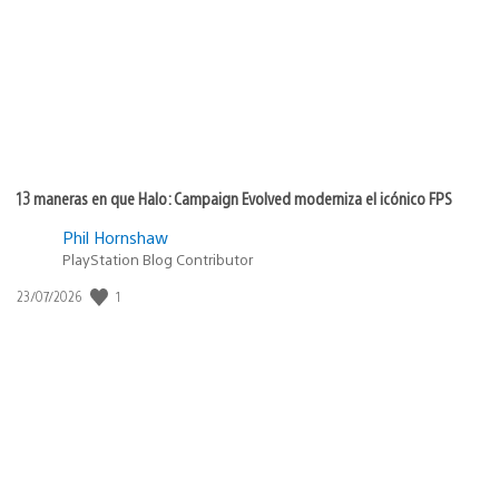
publicación:
13 maneras en que Halo: Campaign Evolved moderniza el icónico FPS
Phil Hornshaw
PlayStation Blog Contributor
1
Fecha
23/07/2026
de
publicación: