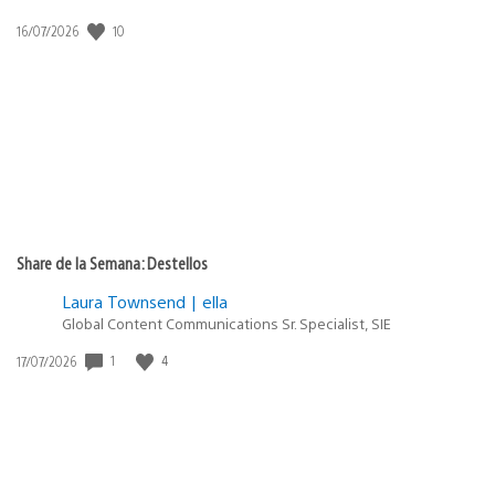
10
Fecha
16/07/2026
de
publicación:
Share de la Semana: Destellos
Laura Townsend | ella
Global Content Communications Sr. Specialist, SIE
1
4
Fecha
17/07/2026
de
publicación: