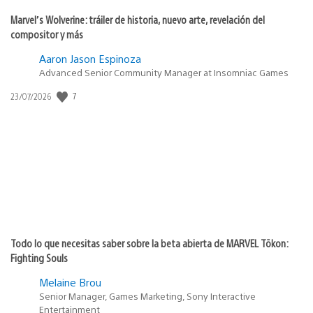
Marvel’s Wolverine: tráiler de historia, nuevo arte, revelación del
compositor y más
Aaron Jason Espinoza
Advanced Senior Community Manager at Insomniac Games
7
Fecha
23/07/2026
de
publicación:
Todo lo que necesitas saber sobre la beta abierta de MARVEL Tōkon:
Fighting Souls
Melaine Brou
Senior Manager, Games Marketing, Sony Interactive
Entertainment