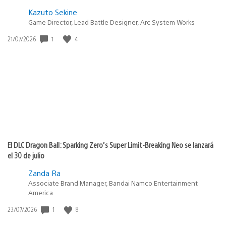
Kazuto Sekine
Game Director, Lead Battle Designer, Arc System Works
1
4
Fecha
21/07/2026
de
publicación:
El DLC Dragon Ball: Sparking Zero’s Super Limit-Breaking Neo se lanzará
el 30 de julio
Zanda Ra
Associate Brand Manager, Bandai Namco Entertainment
America
1
8
Fecha
23/07/2026
de