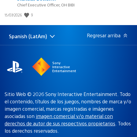
Chief Executive Officer, OH BIBI
9
Fecha
15/07/2026
de
publicación:
Regresar arriba
Spanish (LatAm)
Elige
Región
una
actual:
región
Sony
Interactive
Entertainment
Sitio Web © 2026 Sony Interactive Entertainment. Todo
el contenido, títulos de los juegos, nombres de marca y/o
imagen comercial, marcas registradas e imágenes
asociadas son
imagen comercial y/o material con
derechos de autor de sus respectivos propietarios
. Todos
los derechos reservados.