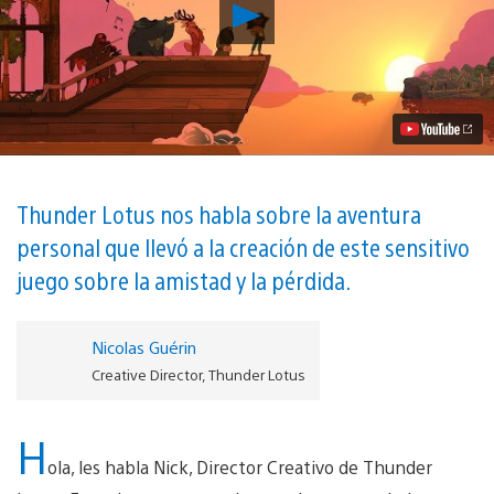
Reproducir
Spiritfarer,
un
Acogedor
Juego
de
Gestión
Sobre
Morir,
Llegará
a
Thunder Lotus nos habla sobre la aventura
PS4
personal que llevó a la creación de este sensitivo
el
Próximo
juego sobre la amistad y la pérdida.
Año
Video
Nicolas Guérin
Creative Director, Thunder Lotus
H
ola, les habla Nick, Director Creativo de Thunder