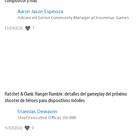
compositor y más
Aaron Jason Espinoza
Advanced Senior Community Manager at Insomniac Games
7
Fecha
23/07/2026
de
publicación:
Ratchet & Clank: Ranger Rumble: detalles del gameplay del próximo
shooter de héroes para dispositivos móviles
Stanislas Dewavrin
Chief Executive Officer, OH BIBI
9
Fecha
15/07/2026
de
publicación: