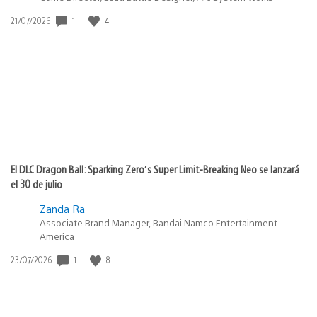
1
4
Fecha
21/07/2026
de
publicación:
El DLC Dragon Ball: Sparking Zero’s Super Limit-Breaking Neo se lanzará
el 30 de julio
Zanda Ra
Associate Brand Manager, Bandai Namco Entertainment
America
1
8
Fecha
23/07/2026
de
publicación: