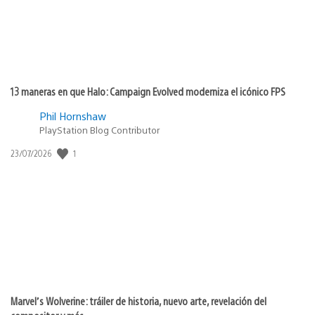
13 maneras en que Halo: Campaign Evolved moderniza el icónico FPS
Phil Hornshaw
PlayStation Blog Contributor
1
Fecha
23/07/2026
de
publicación:
Marvel’s Wolverine: tráiler de historia, nuevo arte, revelación del