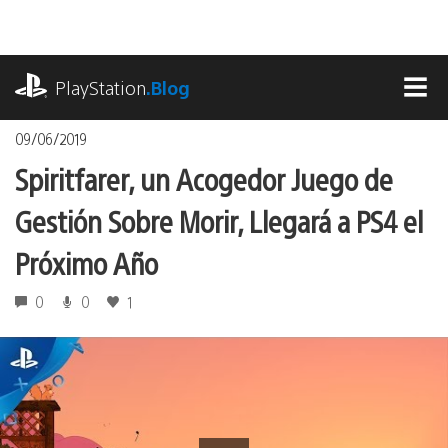
Pasa
al
contenido
playstation.com
PlayStation
.Blog
MEN
09/06/2019
Spiritfarer, un Acogedor Juego de
Gestión Sobre Morir, Llegará a PS4 el
Próximo Año
0
0
1