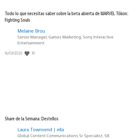
Todo lo que necesitas saber sobre la beta abierta de MARVEL Tōkon:
Fighting Souls
Melaine Brou
Senior Manager, Games Marketing, Sony Interactive
Entertainment
10
Fecha
16/07/2026
de
publicación:
Share de la Semana: Destellos
Laura Townsend | ella
Global Content Communications Sr. Specialist, SIE