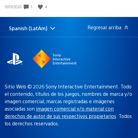
1
4
Fecha
17/07/2026
de
publicación:
Regresar arriba
Spanish (LatAm)
Elige
Región
una
actual:
región
Sony
Interactive
Entertainment
Sitio Web © 2026 Sony Interactive Entertainment. Todo
el contenido, títulos de los juegos, nombres de marca y/o
imagen comercial, marcas registradas e imágenes
asociadas son
imagen comercial y/o material con
derechos de autor de sus respectivos propietarios
. Todos
los derechos reservados.