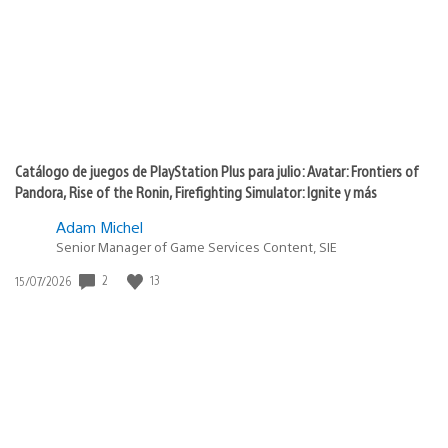
Catálogo de juegos de PlayStation Plus para julio: Avatar: Frontiers of
Pandora, Rise of the Ronin, Firefighting Simulator: Ignite y más
Adam Michel
Senior Manager of Game Services Content, SIE
2
13
Fecha
15/07/2026
de
publicación: