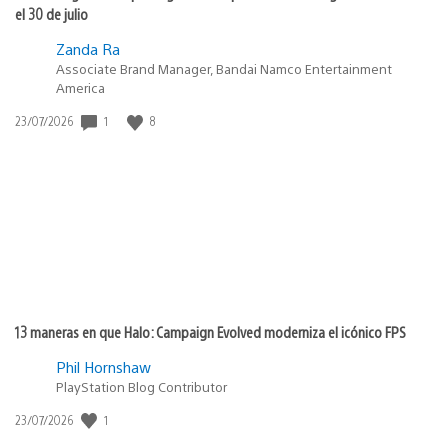
el 30 de julio
Zanda Ra
Associate Brand Manager, Bandai Namco Entertainment
America
1
8
Fecha
23/07/2026
de
publicación:
13 maneras en que Halo: Campaign Evolved moderniza el icónico FPS
Phil Hornshaw
PlayStation Blog Contributor
1
Fecha
23/07/2026
de