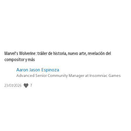
publicación:
Marvel’s Wolverine: tráiler de historia, nuevo arte, revelación del
compositor y más
Aaron Jason Espinoza
Advanced Senior Community Manager at Insomniac Games
7
Fecha
23/07/2026
de
publicación: