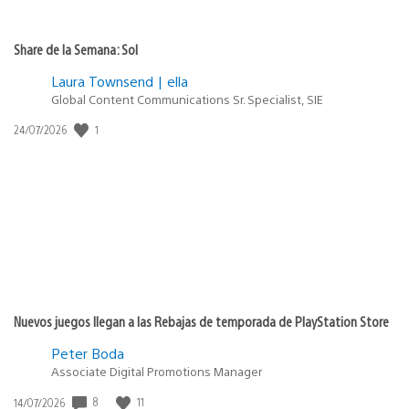
Share de la Semana: Sol
Laura Townsend | ella
Global Content Communications Sr. Specialist, SIE
1
Fecha
24/07/2026
de
publicación:
Nuevos juegos llegan a las Rebajas de temporada de PlayStation Store
Peter Boda
Associate Digital Promotions Manager
8
11
Fecha
14/07/2026