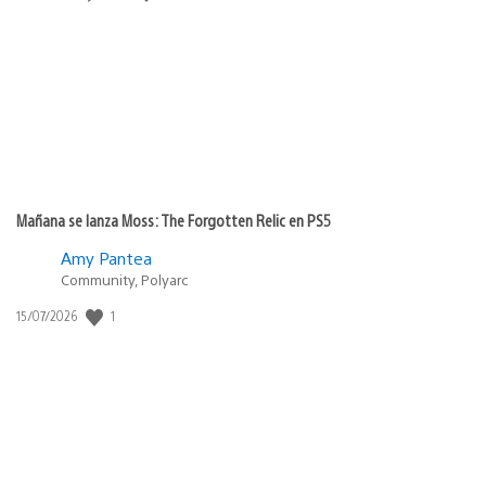
de
publicación:
Mañana se lanza Moss: The Forgotten Relic en PS5
Amy Pantea
Community, Polyarc
1
Fecha
15/07/2026
de
publicación: