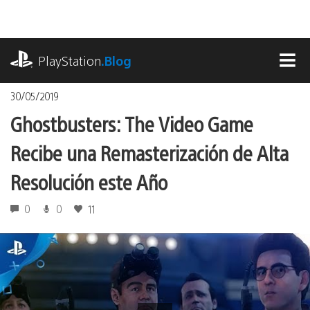
Pasa
al
contenido
playstation.com
PlayStation
.Blog
MEN
30/05/2019
Ghostbusters: The Video Game
Recibe una Remasterización de Alta
Resolución este Año
0
0
11