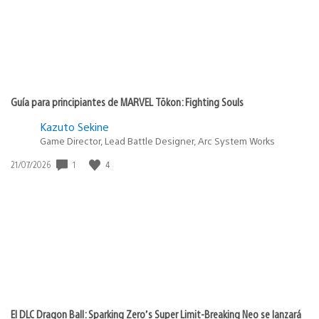
Guía para principiantes de MARVEL Tōkon: Fighting Souls
Kazuto Sekine
Game Director, Lead Battle Designer, Arc System Works
1
4
Fecha
21/07/2026
de
publicación:
El DLC Dragon Ball: Sparking Zero’s Super Limit-Breaking Neo se lanzará