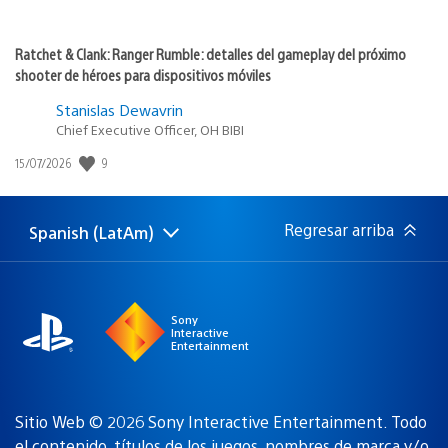
Ratchet & Clank: Ranger Rumble: detalles del gameplay del próximo
shooter de héroes para dispositivos móviles
Stanislas Dewavrin
Chief Executive Officer, OH BIBI
9
Fecha
15/07/2026
de
publicación:
Regresar arriba
Spanish (LatAm)
Elige
Región
una
actual:
región
Sony
Interactive
Entertainment
Sitio Web © 2026 Sony Interactive Entertainment. Todo
el contenido, títulos de los juegos, nombres de marca y/o