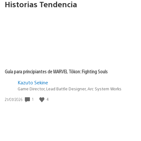
Historias Tendencia
Guía para principiantes de MARVEL Tōkon: Fighting Souls
Kazuto Sekine
Game Director, Lead Battle Designer, Arc System Works
1
4
Fecha
21/07/2026
de
publicación: