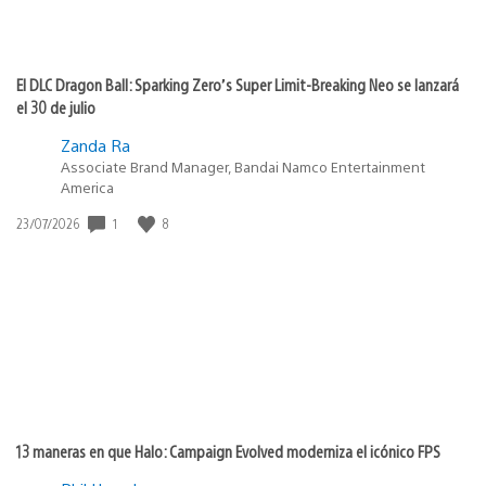
El DLC Dragon Ball: Sparking Zero’s Super Limit-Breaking Neo se lanzará
el 30 de julio
Zanda Ra
Associate Brand Manager, Bandai Namco Entertainment
America
1
8
Fecha
23/07/2026
de
publicación:
13 maneras en que Halo: Campaign Evolved moderniza el icónico FPS