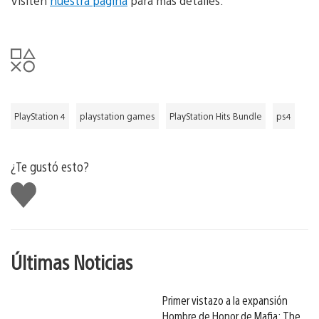
Visiten
nuestra página
para más detalles.
PlayStation 4
playstation games
PlayStation Hits Bundle
ps4
¿Te gustó esto?
Me
gusta
Últimas Noticias
Primer vistazo a la expansión
Hombre de Honor de Mafia: The