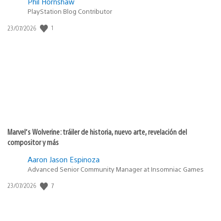
Phil Hornshaw
PlayStation Blog Contributor
1
Fecha
23/07/2026
de
publicación:
Marvel’s Wolverine: tráiler de historia, nuevo arte, revelación del
compositor y más
Aaron Jason Espinoza
Advanced Senior Community Manager at Insomniac Games
7
Fecha
23/07/2026
de
publicación: