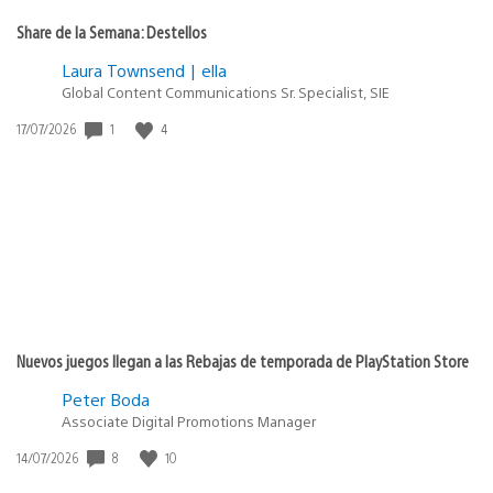
Share de la Semana: Destellos
Laura Townsend | ella
Global Content Communications Sr. Specialist, SIE
1
4
Fecha
17/07/2026
de
publicación:
Nuevos juegos llegan a las Rebajas de temporada de PlayStation Store
Peter Boda
Associate Digital Promotions Manager
8
10
Fecha
14/07/2026
de