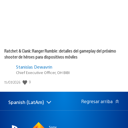
publicación:
Ratchet & Clank: Ranger Rumble: detalles del gameplay del próximo
shooter de héroes para dispositivos móviles
Stanislas Dewavrin
Chief Executive Officer, OH BIBI
9
Fecha
15/07/2026
de
publicación:
Regresar arriba
Spanish (LatAm)
Elige
Región
una
actual:
región
Sony