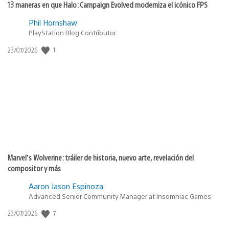
13 maneras en que Halo: Campaign Evolved moderniza el icónico FPS
Phil Hornshaw
PlayStation Blog Contributor
1
Fecha
23/07/2026
de
publicación:
Marvel’s Wolverine: tráiler de historia, nuevo arte, revelación del
compositor y más
Aaron Jason Espinoza
Advanced Senior Community Manager at Insomniac Games
7
Fecha
23/07/2026
de