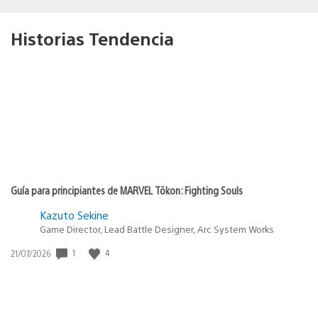
Historias Tendencia
Guía para principiantes de MARVEL Tōkon: Fighting Souls
Kazuto Sekine
Game Director, Lead Battle Designer, Arc System Works
1
4
Fecha
21/07/2026
de
publicación: