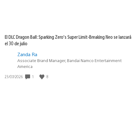
El DLC Dragon Ball: Sparking Zero’s Super Limit-Breaking Neo se lanzará
el 30 de julio
Zanda Ra
Associate Brand Manager, Bandai Namco Entertainment
America
1
8
Fecha
23/07/2026
de
publicación: