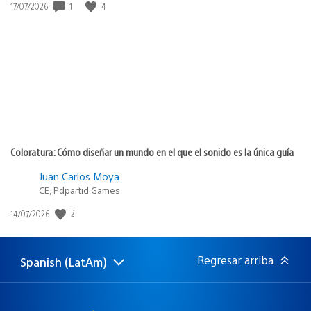
1
4
Fecha
17/07/2026
de
publicación:
Coloratura: Cómo diseñar un mundo en el que el sonido es la única guía
Juan Carlos Moya
CE, Pdpartid Games
2
Fecha
14/07/2026
de
publicación:
Regresar arriba
Spanish (LatAm)
Elige
Región
una
actual:
región