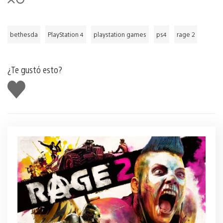
bethesda
PlayStation 4
playstation games
ps4
rage 2
¿Te gustó esto?
Me
gusta