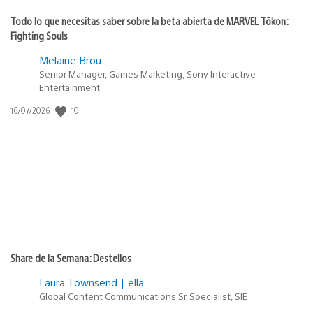
Todo lo que necesitas saber sobre la beta abierta de MARVEL Tōkon:
Fighting Souls
Melaine Brou
Senior Manager, Games Marketing, Sony Interactive
Entertainment
10
Fecha
16/07/2026
de
publicación:
Share de la Semana: Destellos
Laura Townsend | ella
Global Content Communications Sr. Specialist, SIE