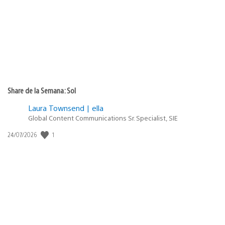
publicación:
Share de la Semana: Sol
Laura Townsend | ella
Global Content Communications Sr. Specialist, SIE
1
Fecha
24/07/2026
de
publicación: