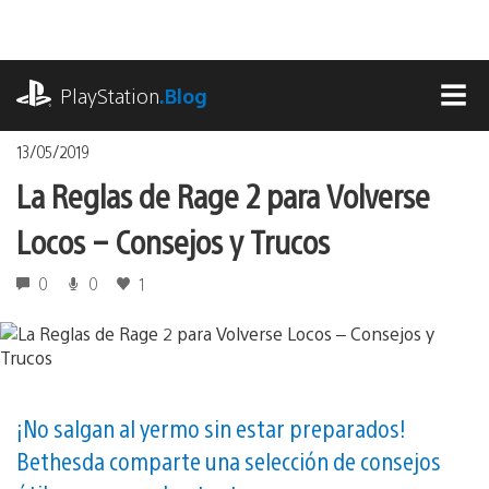
Pasa
al
contenido
playstation.com
PlayStation
.Blog
MEN
13/05/2019
La Reglas de Rage 2 para Volverse
Locos – Consejos y Trucos
0
0
1
¡No salgan al yermo sin estar preparados!
Bethesda comparte una selección de consejos