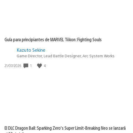
Guía para principiantes de MARVEL Tōkon: Fighting Souls
Kazuto Sekine
Game Director, Lead Battle Designer, Arc System Works
1
4
Fecha
21/07/2026
de
publicación:
El DLC Dragon Ball: Sparking Zero’s Super Limit-Breaking Neo se lanzará