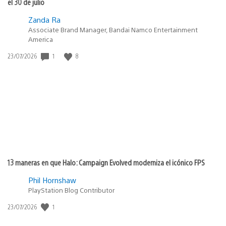
el 30 de julio
Zanda Ra
Associate Brand Manager, Bandai Namco Entertainment
America
1
8
Fecha
23/07/2026
de
publicación:
13 maneras en que Halo: Campaign Evolved moderniza el icónico FPS
Phil Hornshaw
PlayStation Blog Contributor
1
Fecha
23/07/2026
de
publicación: