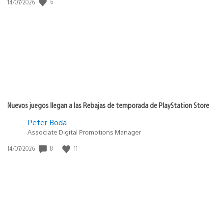
6
Fecha
14/07/2026
de
publicación:
Nuevos juegos llegan a las Rebajas de temporada de PlayStation Store
Peter Boda
Associate Digital Promotions Manager
8
11
Fecha
14/07/2026
de
publicación: