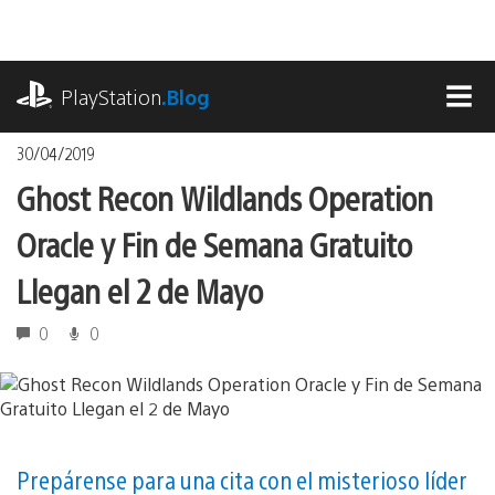
Pasa
al
contenido
playstation.com
PlayStation
.Blog
MEN
30/04/2019
Ghost Recon Wildlands Operation
Oracle y Fin de Semana Gratuito
Llegan el 2 de Mayo
0
0
Prepárense para una cita con el misterioso líder