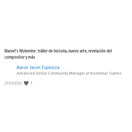
Marvel’s Wolverine: tráiler de historia, nuevo arte, revelación del
compositor y más
Aaron Jason Espinoza
Advanced Senior Community Manager at Insomniac Games
7
Fecha
23/07/2026
de
publicación: