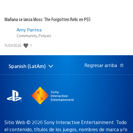
Mañana se lanza Moss: The Forgotten Relic en PS5
Amy Pantea
Community, Polyarc
1
Fecha
15/07/2026
de
publicación:
Regresar arriba
Spanish (LatAm)
Elige
Región
una
actual:
región
Sony
Interactive
Entertainment
Sitio Web © 2026 Sony Interactive Entertainment. Todo
el contenido, títulos de los juegos, nombres de marca y/o