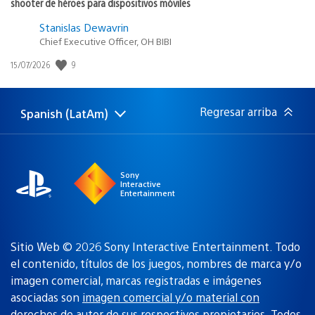
shooter de héroes para dispositivos móviles
Stanislas Dewavrin
Chief Executive Officer, OH BIBI
9
Fecha
15/07/2026
de
publicación:
Regresar arriba
Spanish (LatAm)
Elige
Región
una
actual:
región
Sony
Interactive
Entertainment
Sitio Web © 2026 Sony Interactive Entertainment. Todo
el contenido, títulos de los juegos, nombres de marca y/o
imagen comercial, marcas registradas e imágenes
asociadas son
imagen comercial y/o material con
derechos de autor de sus respectivos propietarios
. Todos