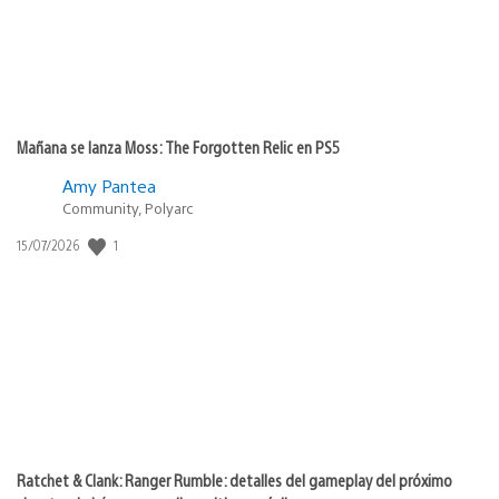
Mañana se lanza Moss: The Forgotten Relic en PS5
Amy Pantea
Community, Polyarc
1
Fecha
15/07/2026
de
publicación:
Ratchet & Clank: Ranger Rumble: detalles del gameplay del próximo