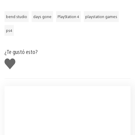
bend studio
days gone
PlayStation 4
playstation games
ps4
¿Te gustó esto?
Me
gusta