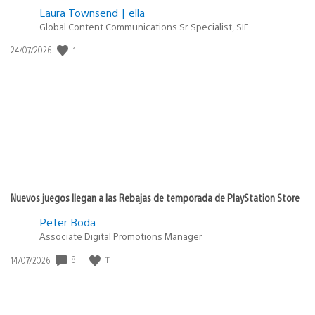
Laura Townsend | ella
Global Content Communications Sr. Specialist, SIE
1
Fecha
24/07/2026
de
publicación:
Nuevos juegos llegan a las Rebajas de temporada de PlayStation Store
Peter Boda
Associate Digital Promotions Manager
8
11
Fecha
14/07/2026
de
publicación: