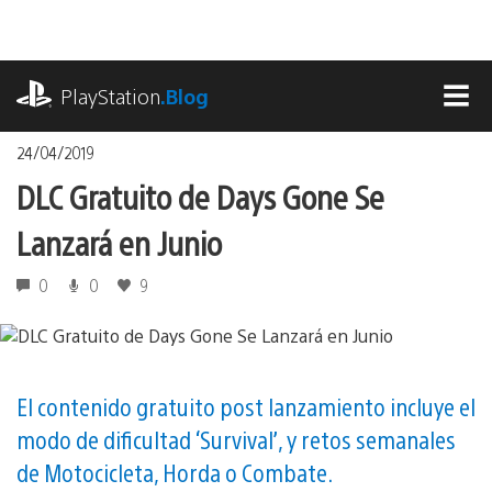
Pasa
al
contenido
playstation.com
PlayStation
.Blog
MEN
24/04/2019
DLC Gratuito de Days Gone Se
Lanzará en Junio
0
0
9
El contenido gratuito post lanzamiento incluye el
modo de dificultad ‘Survival’, y retos semanales
de Motocicleta, Horda o Combate.