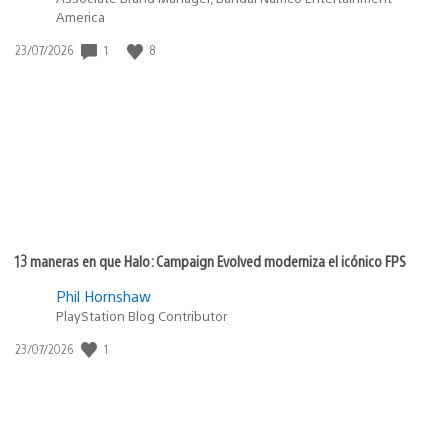
America
1
8
Fecha
23/07/2026
de
publicación:
13 maneras en que Halo: Campaign Evolved moderniza el icónico FPS
Phil Hornshaw
PlayStation Blog Contributor
1
Fecha
23/07/2026
de
publicación: