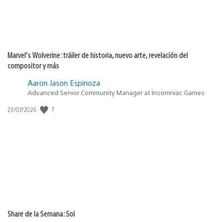
Marvel’s Wolverine: tráiler de historia, nuevo arte, revelación del
compositor y más
Aaron Jason Espinoza
Advanced Senior Community Manager at Insomniac Games
7
Fecha
23/07/2026
de
publicación:
Share de la Semana: Sol