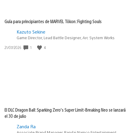
Guía para principiantes de MARVEL Tōkon: Fighting Souls
Kazuto Sekine
Game Director, Lead Battle Designer, Arc System Works
1
4
Fecha
21/07/2026
de
publicación:
El DLC Dragon Ball: Sparking Zero’s Super Limit-Breaking Neo se lanzará
el 30 de julio
Zanda Ra
Associate Brand Manager, Bandai Namco Entertainment