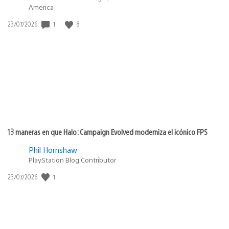
America
1
8
Fecha
23/07/2026
de
publicación:
13 maneras en que Halo: Campaign Evolved moderniza el icónico FPS
Phil Hornshaw
PlayStation Blog Contributor
1
Fecha
23/07/2026
de
publicación: