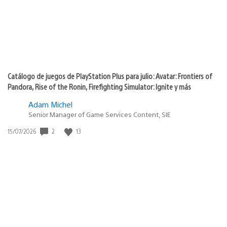
Catálogo de juegos de PlayStation Plus para julio: Avatar: Frontiers of
Pandora, Rise of the Ronin, Firefighting Simulator: Ignite y más
Adam Michel
Senior Manager of Game Services Content, SIE
2
13
Fecha
15/07/2026
de
publicación: