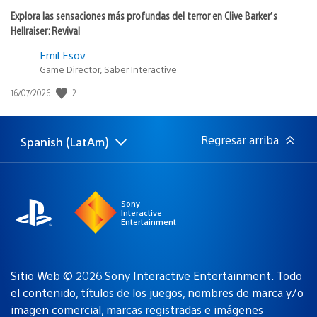
Explora las sensaciones más profundas del terror en Clive Barker’s
Hellraiser: Revival
Emil Esov
Game Director, Saber Interactive
2
Fecha
16/07/2026
de
publicación:
Regresar arriba
Spanish (LatAm)
Elige
Región
una
actual:
región
Sony
Interactive
Entertainment
Sitio Web © 2026 Sony Interactive Entertainment. Todo
el contenido, títulos de los juegos, nombres de marca y/o
imagen comercial, marcas registradas e imágenes