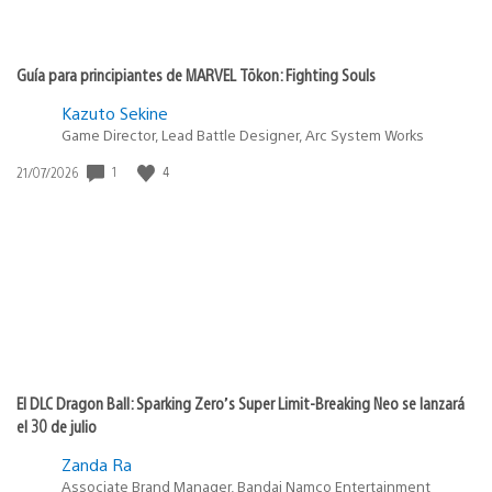
Guía para principiantes de MARVEL Tōkon: Fighting Souls
Kazuto Sekine
Game Director, Lead Battle Designer, Arc System Works
1
4
Fecha
21/07/2026
de
publicación:
El DLC Dragon Ball: Sparking Zero’s Super Limit-Breaking Neo se lanzará
el 30 de julio
Zanda Ra
Associate Brand Manager, Bandai Namco Entertainment