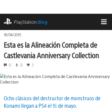
Pasa
al
contenido
playstation.com
PlayStation
.Blog
MEN
18/04/2019
Esta es la Alineación Completa de
Castlevania Anniversary Collection
0
0
3
Ocho clásicos del destructor de monstruos de
Konami llegan a PS4 el 16 de mayo.