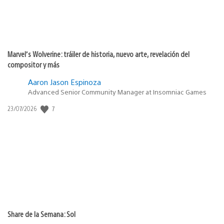
Marvel’s Wolverine: tráiler de historia, nuevo arte, revelación del
compositor y más
Aaron Jason Espinoza
Advanced Senior Community Manager at Insomniac Games
7
Fecha
23/07/2026
de
publicación:
Share de la Semana: Sol