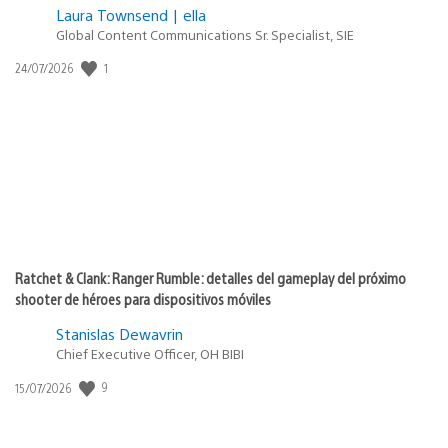
Laura Townsend | ella
Global Content Communications Sr. Specialist, SIE
1
Fecha
24/07/2026
de
publicación:
Ratchet & Clank: Ranger Rumble: detalles del gameplay del próximo
shooter de héroes para dispositivos móviles
Stanislas Dewavrin
Chief Executive Officer, OH BIBI
9
Fecha
15/07/2026
de
publicación: