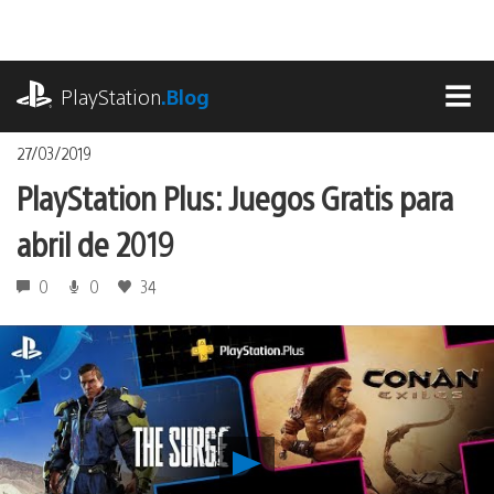
Pasa
al
contenido
playstation.com
PlayStation
.Blog
MEN
27/03/2019
PlayStation Plus: Juegos Gratis para
abril de 2019
0
0
34
Reproducir
PlayStation