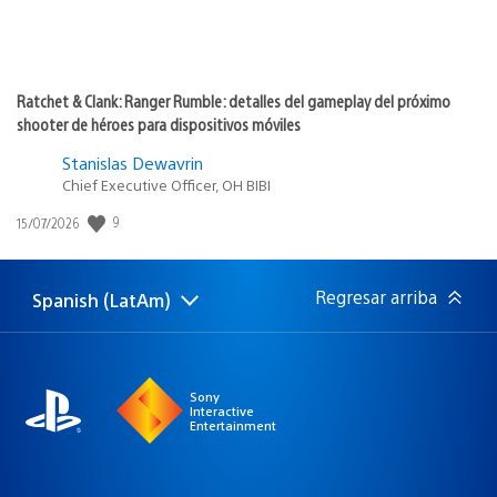
Ratchet & Clank: Ranger Rumble: detalles del gameplay del próximo
shooter de héroes para dispositivos móviles
Stanislas Dewavrin
Chief Executive Officer, OH BIBI
9
Fecha
15/07/2026
de
publicación:
Regresar arriba
Spanish (LatAm)
Elige
Región
una
actual:
región
Sony
Interactive
Entertainment