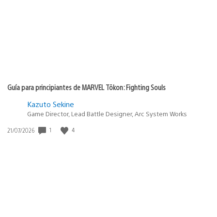
Guía para principiantes de MARVEL Tōkon: Fighting Souls
Kazuto Sekine
Game Director, Lead Battle Designer, Arc System Works
1
4
Fecha
21/07/2026
de
publicación: