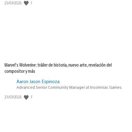
1
Fecha
23/07/2026
de
publicación:
Marvel’s Wolverine: tráiler de historia, nuevo arte, revelación del
compositor y más
Aaron Jason Espinoza
Advanced Senior Community Manager at Insomniac Games
7
Fecha
23/07/2026
de
publicación: