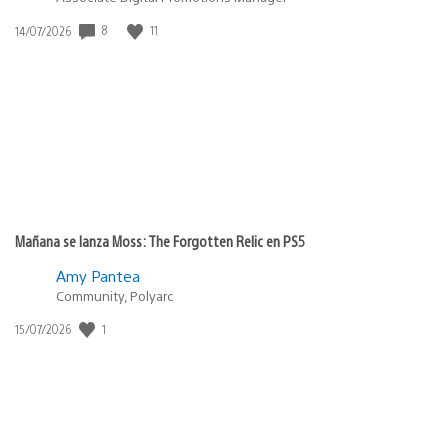
8
11
Fecha
14/07/2026
de
publicación:
Mañana se lanza Moss: The Forgotten Relic en PS5
Amy Pantea
Community, Polyarc
1
Fecha
15/07/2026
de
publicación: