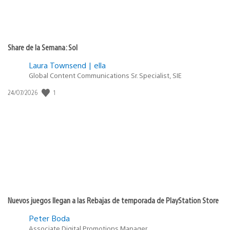
Share de la Semana: Sol
Laura Townsend | ella
Global Content Communications Sr. Specialist, SIE
1
Fecha
24/07/2026
de
publicación:
Nuevos juegos llegan a las Rebajas de temporada de PlayStation Store
Peter Boda
Associate Digital Promotions Manager