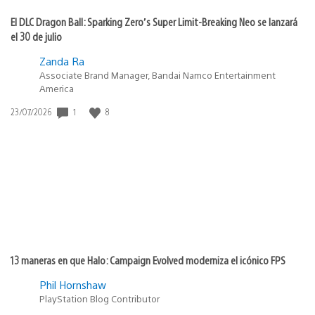
El DLC Dragon Ball: Sparking Zero’s Super Limit-Breaking Neo se lanzará
el 30 de julio
Zanda Ra
Associate Brand Manager, Bandai Namco Entertainment
America
1
8
Fecha
23/07/2026
de
publicación:
13 maneras en que Halo: Campaign Evolved moderniza el icónico FPS
Phil Hornshaw
PlayStation Blog Contributor