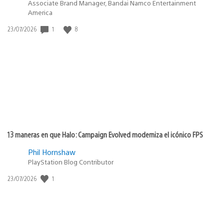
Associate Brand Manager, Bandai Namco Entertainment
America
1
8
Fecha
23/07/2026
de
publicación:
13 maneras en que Halo: Campaign Evolved moderniza el icónico FPS
Phil Hornshaw
PlayStation Blog Contributor
1
Fecha
23/07/2026
de
publicación: