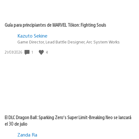
Guía para principiantes de MARVEL Tōkon: Fighting Souls
Kazuto Sekine
Game Director, Lead Battle Designer, Arc System Works
1
4
Fecha
21/07/2026
de
publicación:
El DLC Dragon Ball: Sparking Zero’s Super Limit-Breaking Neo se lanzará
el 30 de julio
Zanda Ra