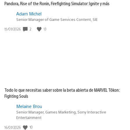
Pandora, Rise of the Ronin, Firefighting Simulator: Ignite y más
Adam Michel
Senior Manager of Game Services Content, SIE
2
13
Fecha
15/07/2026
de
publicación:
Todo lo que necesitas saber sobre la beta abierta de MARVEL Tōkon:
Fighting Souls
Melaine Brou
Senior Manager, Games Marketing, Sony Interactive
Entertainment
10
Fecha
16/07/2026