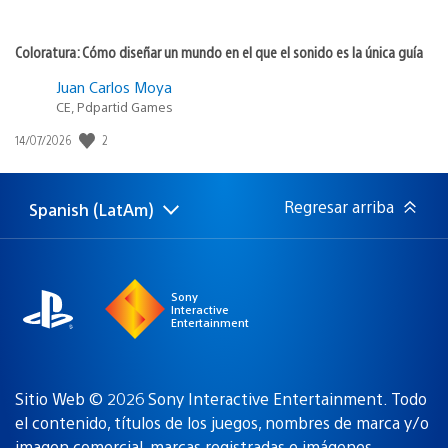
Coloratura: Cómo diseñar un mundo en el que el sonido es la única guía
Juan Carlos Moya
CE, Pdpartid Games
2
Fecha
14/07/2026
de
publicación:
Regresar arriba
Spanish (LatAm)
Elige
Región
una
actual:
región
Sony
Interactive
Entertainment
Sitio Web © 2026 Sony Interactive Entertainment. Todo
el contenido, títulos de los juegos, nombres de marca y/o
imagen comercial, marcas registradas e imágenes