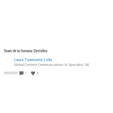
de
publicación:
Share de la Semana: Destellos
Laura Townsend | ella
Global Content Communications Sr. Specialist, SIE
1
4
Fecha
17/07/2026
de
publicación: