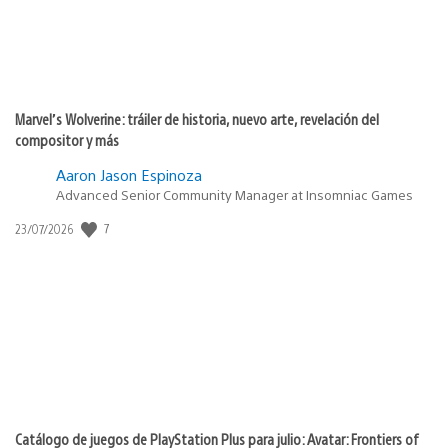
Marvel’s Wolverine: tráiler de historia, nuevo arte, revelación del
compositor y más
Aaron Jason Espinoza
Advanced Senior Community Manager at Insomniac Games
7
Fecha
23/07/2026
de
publicación:
Catálogo de juegos de PlayStation Plus para julio: Avatar: Frontiers of