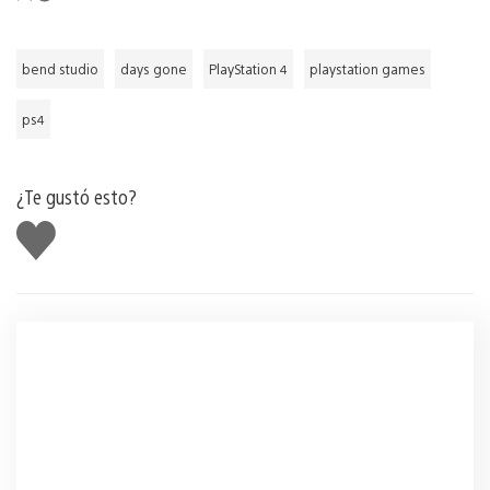
bend studio
days gone
PlayStation 4
playstation games
ps4
¿Te gustó esto?
Me
gusta