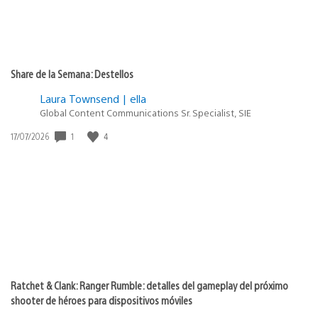
Share de la Semana: Destellos
Laura Townsend | ella
Global Content Communications Sr. Specialist, SIE
1
4
Fecha
17/07/2026
de
publicación:
Ratchet & Clank: Ranger Rumble: detalles del gameplay del próximo
shooter de héroes para dispositivos móviles