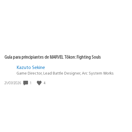
Guía para principiantes de MARVEL Tōkon: Fighting Souls
Kazuto Sekine
Game Director, Lead Battle Designer, Arc System Works
1
4
Fecha
21/07/2026
de
publicación: