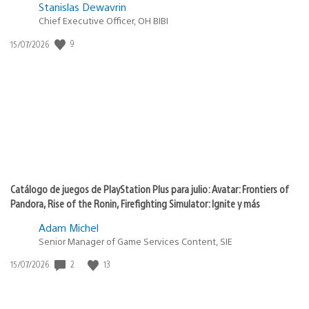
Stanislas Dewavrin
Chief Executive Officer, OH BIBI
9
Fecha
15/07/2026
de
publicación:
Catálogo de juegos de PlayStation Plus para julio: Avatar: Frontiers of
Pandora, Rise of the Ronin, Firefighting Simulator: Ignite y más
Adam Michel
Senior Manager of Game Services Content, SIE
2
13
Fecha
15/07/2026
de
publicación: