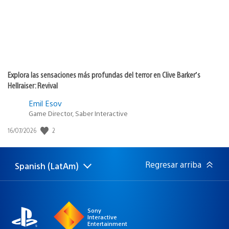
Explora las sensaciones más profundas del terror en Clive Barker’s
Hellraiser: Revival
Emil Esov
Game Director, Saber Interactive
2
Fecha
16/07/2026
de
publicación:
Regresar arriba
Spanish (LatAm)
Elige
Región
una
actual:
región
Sony
Interactive
Entertainment