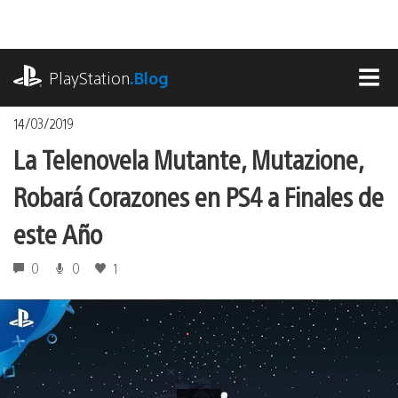
Pasa
al
contenido
playstation.com
PlayStation
.Blog
MEN
14/03/2019
La Telenovela Mutante, Mutazione,
Robará Corazones en PS4 a Finales de
este Año
0
0
1