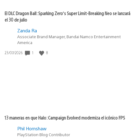
El DLC Dragon Ball: Sparking Zero’s Super Limit-Breaking Neo se lanzará
el 30 de julio
Zanda Ra
Associate Brand Manager, Bandai Namco Entertainment
America
1
8
Fecha
23/07/2026
de
publicación:
13 maneras en que Halo: Campaign Evolved moderniza el icónico FPS
Phil Hornshaw
PlayStation Blog Contributor