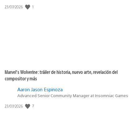
1
Fecha
23/07/2026
de
publicación:
Marvel’s Wolverine: tráiler de historia, nuevo arte, revelación del
compositor y más
Aaron Jason Espinoza
Advanced Senior Community Manager at Insomniac Games
7
Fecha
23/07/2026
de
publicación: