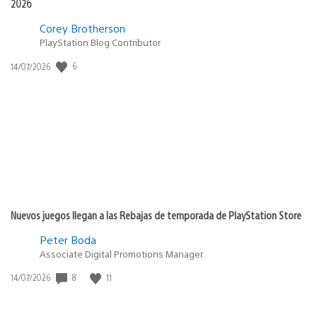
2026
Corey Brotherson
PlayStation Blog Contributor
6
Fecha
14/07/2026
de
publicación:
Nuevos juegos llegan a las Rebajas de temporada de PlayStation Store
Peter Boda
Associate Digital Promotions Manager
8
11
Fecha
14/07/2026
de
publicación: