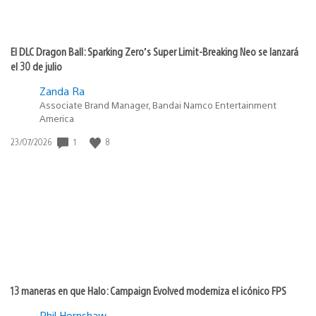
El DLC Dragon Ball: Sparking Zero’s Super Limit-Breaking Neo se lanzará
el 30 de julio
Zanda Ra
Associate Brand Manager, Bandai Namco Entertainment
America
1
8
Fecha
23/07/2026
de
publicación:
13 maneras en que Halo: Campaign Evolved moderniza el icónico FPS
Phil Hornshaw