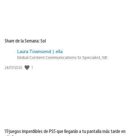
Share de la Semana: Sol
Laura Townsend | ella
Global Content Communications Sr. Specialist, SIE
1
Fecha
24/07/2026
de
publicación:
19 juegos imperdibles de PS5 que llegarán a tu pantalla más tarde en