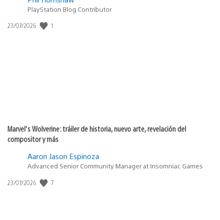
PlayStation Blog Contributor
1
Fecha
23/07/2026
de
publicación:
Marvel’s Wolverine: tráiler de historia, nuevo arte, revelación del
compositor y más
Aaron Jason Espinoza
Advanced Senior Community Manager at Insomniac Games
7
Fecha
23/07/2026
de
publicación: