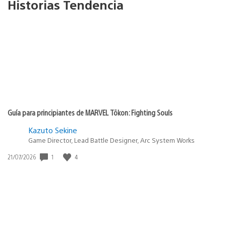
Historias Tendencia
Guía para principiantes de MARVEL Tōkon: Fighting Souls
Kazuto Sekine
Game Director, Lead Battle Designer, Arc System Works
1
4
Fecha
21/07/2026
de
publicación: