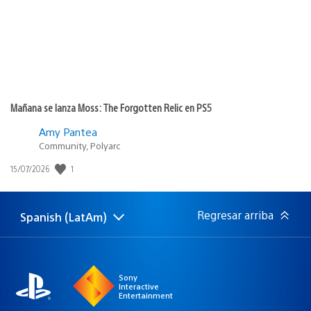
Mañana se lanza Moss: The Forgotten Relic en PS5
Amy Pantea
Community, Polyarc
1
Fecha
15/07/2026
de
publicación:
Regresar arriba
Spanish (LatAm)
Elige
Región
una
actual:
región
Sony
Interactive
Entertainment