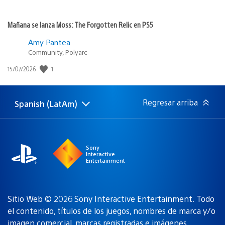
Mañana se lanza Moss: The Forgotten Relic en PS5
Amy Pantea
Community, Polyarc
1
Fecha
15/07/2026
de
publicación:
Regresar arriba
Spanish (LatAm)
Elige
Región
una
actual:
región
Sony
Interactive
Entertainment
Sitio Web © 2026 Sony Interactive Entertainment. Todo
el contenido, títulos de los juegos, nombres de marca y/o
imagen comercial, marcas registradas e imágenes