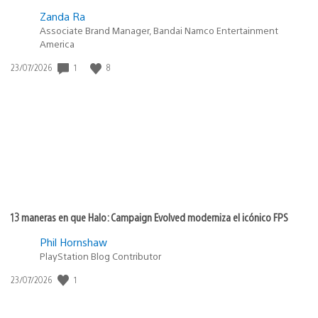
Zanda Ra
Associate Brand Manager, Bandai Namco Entertainment
America
1
8
Fecha
23/07/2026
de
publicación:
13 maneras en que Halo: Campaign Evolved moderniza el icónico FPS
Phil Hornshaw
PlayStation Blog Contributor
1
Fecha
23/07/2026
de
publicación: