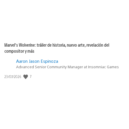
Marvel’s Wolverine: tráiler de historia, nuevo arte, revelación del
compositor y más
Aaron Jason Espinoza
Advanced Senior Community Manager at Insomniac Games
7
Fecha
23/07/2026
de
publicación: