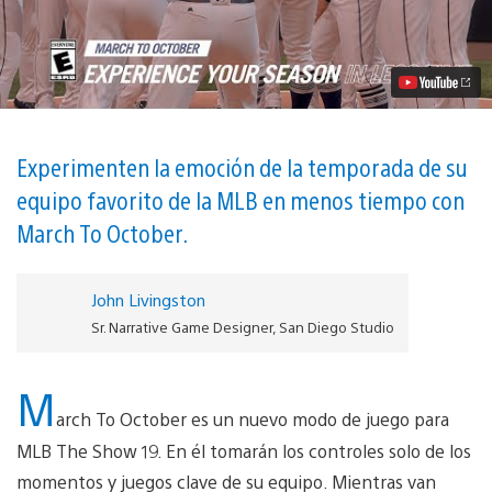
es
March
To
October
de
MLB
The
Show
19
Experimenten la emoción de la temporada de su
Video
equipo favorito de la MLB en menos tiempo con
March To October.
John Livingston
Sr. Narrative Game Designer, San Diego Studio
M
arch To October es un nuevo modo de juego para
MLB The Show 19. En él tomarán los controles solo de los
momentos y juegos clave de su equipo. Mientras van