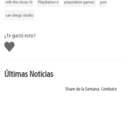
mlb the show 19
PlayStation 4
playstation games
ps4
san diego studio
¿Te gustó esto?
Me
gusta
Últimas Noticias
Share de la Semana: Combate