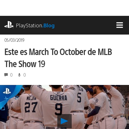
Pasa
al
contenido
playstation.com
PlayStation
.Blog
MEN
05/03/2019
Este es March To October de MLB
The Show 19
0
0
Reproducir
Este