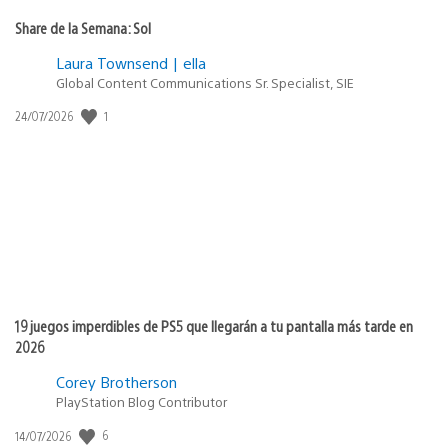
Share de la Semana: Sol
Laura Townsend | ella
Global Content Communications Sr. Specialist, SIE
1
Fecha
24/07/2026
de
publicación:
19 juegos imperdibles de PS5 que llegarán a tu pantalla más tarde en
2026
Corey Brotherson
PlayStation Blog Contributor
6
Fecha
14/07/2026