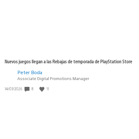
de
publicación:
Nuevos juegos llegan a las Rebajas de temporada de PlayStation Store
Peter Boda
Associate Digital Promotions Manager
8
11
Fecha
14/07/2026
de
publicación: