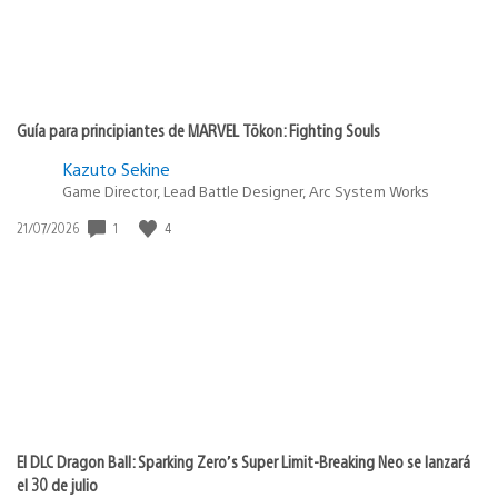
Guía para principiantes de MARVEL Tōkon: Fighting Souls
Kazuto Sekine
Game Director, Lead Battle Designer, Arc System Works
1
4
Fecha
21/07/2026
de
publicación:
El DLC Dragon Ball: Sparking Zero’s Super Limit-Breaking Neo se lanzará
el 30 de julio