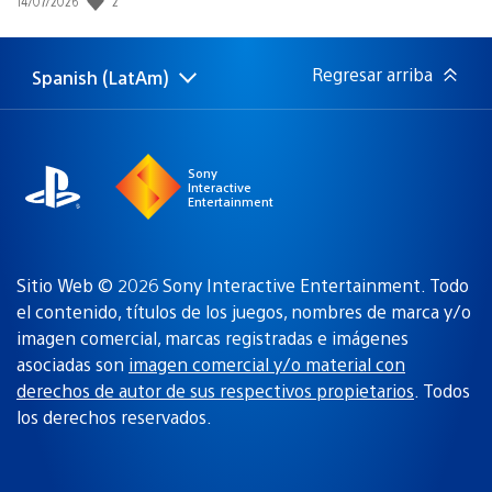
2
Fecha
14/07/2026
de
publicación:
Regresar arriba
Spanish (LatAm)
Elige
Región
una
actual:
región
Sony
Interactive
Entertainment
Sitio Web © 2026 Sony Interactive Entertainment. Todo
el contenido, títulos de los juegos, nombres de marca y/o
imagen comercial, marcas registradas e imágenes
asociadas son
imagen comercial y/o material con
derechos de autor de sus respectivos propietarios
. Todos
los derechos reservados.