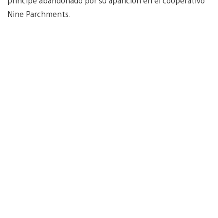
príncipe abandonado por su aparición en el cooperativo
Nine Parchments.