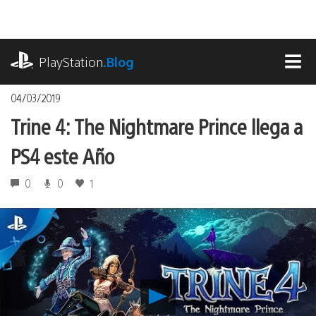
Pasa
al
contenido
playstation.com
PlayStation
.Blog
MEN
04/03/2019
Trine 4: The Nightmare Prince llega a
PS4 este Año
0
0
1
Reproducir
Trine