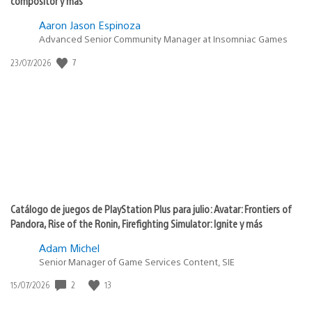
compositor y más
Aaron Jason Espinoza
Advanced Senior Community Manager at Insomniac Games
7
Fecha
23/07/2026
de
publicación:
Catálogo de juegos de PlayStation Plus para julio: Avatar: Frontiers of
Pandora, Rise of the Ronin, Firefighting Simulator: Ignite y más
Adam Michel
Senior Manager of Game Services Content, SIE
2
13
Fecha
15/07/2026
de
publicación: