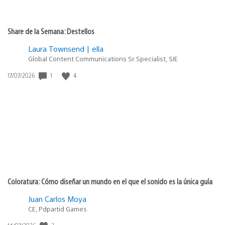
Share de la Semana: Destellos
Laura Townsend | ella
Global Content Communications Sr. Specialist, SIE
1
4
Fecha
17/07/2026
de
publicación:
Coloratura: Cómo diseñar un mundo en el que el sonido es la única guía
Juan Carlos Moya
CE, Pdpartid Games