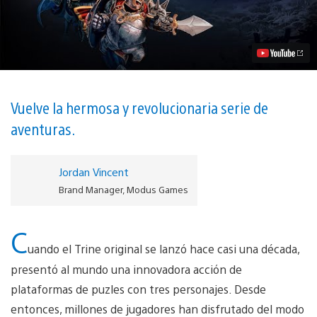
4:
The
Nightmare
Prince
llega
a
PS4
este
Año
Vuelve la hermosa y revolucionaria serie de
Video
aventuras.
Jordan Vincent
Brand Manager, Modus Games
C
uando el Trine original se lanzó hace casi una década,
presentó al mundo una innovadora acción de
plataformas de puzles con tres personajes. Desde
entonces, millones de jugadores han disfrutado del modo