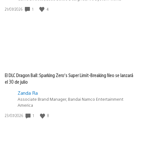
1
4
Fecha
21/07/2026
de
publicación:
El DLC Dragon Ball: Sparking Zero’s Super Limit-Breaking Neo se lanzará
el 30 de julio
Zanda Ra
Associate Brand Manager, Bandai Namco Entertainment
America
1
8
Fecha
23/07/2026
de
publicación: