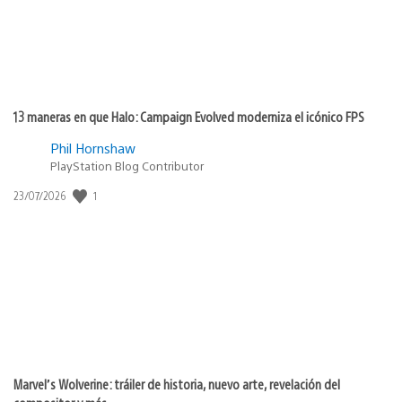
13 maneras en que Halo: Campaign Evolved moderniza el icónico FPS
Phil Hornshaw
PlayStation Blog Contributor
1
Fecha
23/07/2026
de
publicación:
Marvel’s Wolverine: tráiler de historia, nuevo arte, revelación del