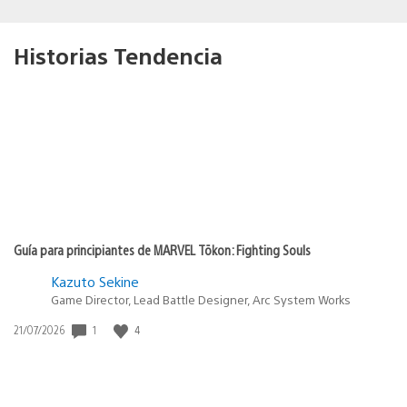
Historias Tendencia
Guía para principiantes de MARVEL Tōkon: Fighting Souls
Kazuto Sekine
Game Director, Lead Battle Designer, Arc System Works
1
4
Fecha
21/07/2026
de
publicación: