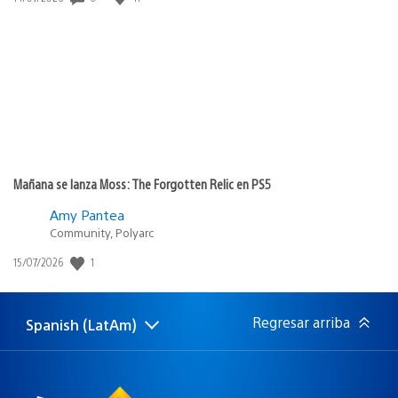
de
publicación:
Mañana se lanza Moss: The Forgotten Relic en PS5
Amy Pantea
Community, Polyarc
1
Fecha
15/07/2026
de
publicación:
Regresar arriba
Spanish (LatAm)
Elige
Región
una
actual:
región