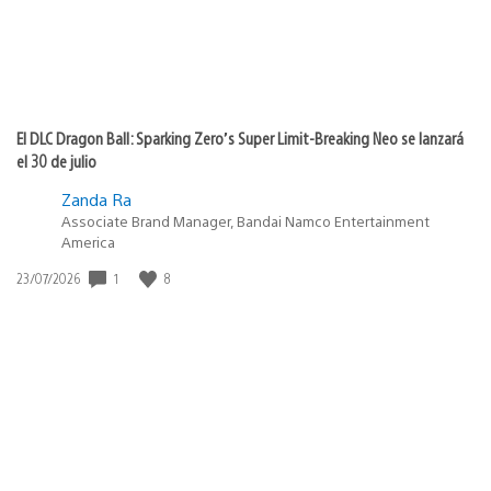
El DLC Dragon Ball: Sparking Zero’s Super Limit-Breaking Neo se lanzará
el 30 de julio
Zanda Ra
Associate Brand Manager, Bandai Namco Entertainment
America
1
8
Fecha
23/07/2026
de
publicación: