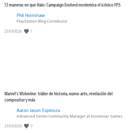
13 maneras en que Halo: Campaign Evolved moderniza el icónico FPS
Phil Hornshaw
PlayStation Blog Contributor
1
Fecha
23/07/2026
de
publicación:
Marvel’s Wolverine: tráiler de historia, nuevo arte, revelación del
compositor y más
Aaron Jason Espinoza
Advanced Senior Community Manager at Insomniac Games
7
Fecha
23/07/2026
de