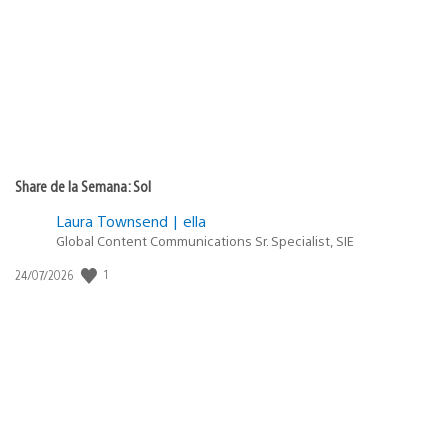
publicación:
Share de la Semana: Sol
Laura Townsend | ella
Global Content Communications Sr. Specialist, SIE
1
Fecha
24/07/2026
de
publicación: