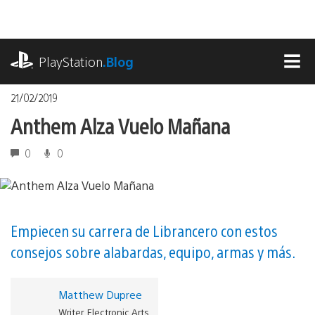
Pasa
al
contenido
playstation.com
PlayStation
.Blog
MEN
21/02/2019
Anthem Alza Vuelo Mañana
0
0
Empiecen su carrera de Librancero con estos
consejos sobre alabardas, equipo, armas y más.
Matthew Dupree
Writer, Electronic Arts