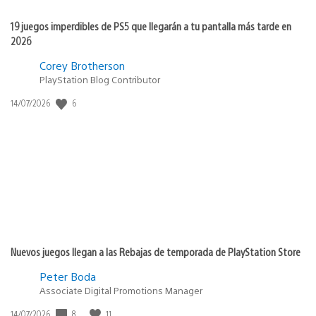
19 juegos imperdibles de PS5 que llegarán a tu pantalla más tarde en
2026
Corey Brotherson
PlayStation Blog Contributor
6
Fecha
14/07/2026
de
publicación:
Nuevos juegos llegan a las Rebajas de temporada de PlayStation Store
Peter Boda
Associate Digital Promotions Manager
8
11
Fecha
14/07/2026