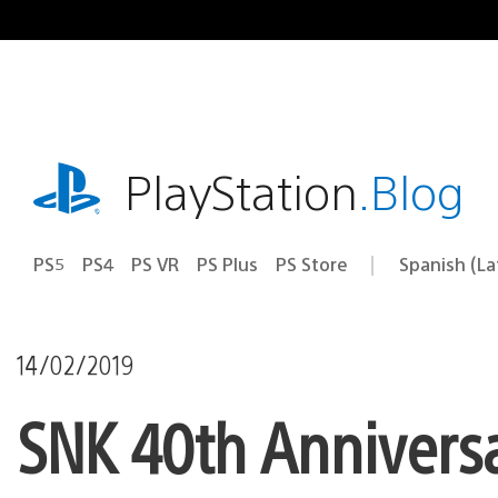
Pasa
al
contenido
playstation.com
PlayStation
.Blog
PS5
PS4
PS VR
PS Plus
PS Store
Spanish (L
Elige
Región
una
actual:
región
14/02/2019
SNK 40th Anniversa