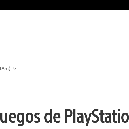
atAm)
uegos de PlayStati