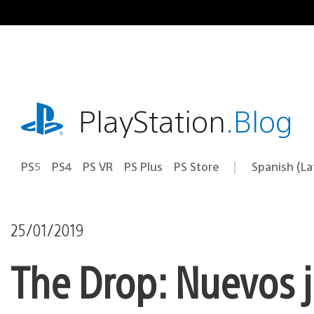
Pasa
al
contenido
playstation.com
PlayStation
.Blog
PS5
PS4
PS VR
PS Plus
PS Store
Spanish (L
Elige
Región
una
actual:
región
25/01/2019
The Drop: Nuevos j