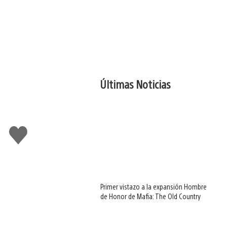
Últimas Noticias
Me
gusta
Primer vistazo a la expansión Hombre
de Honor de Mafia: The Old Country