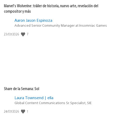
Marvel’s Wolverine: tráiler de historia, nuevo arte, revelación del
compositor y más
Aaron Jason Espinoza
Advanced Senior Community Manager at Insomniac Games
7
Fecha
23/07/2026
de
publicación:
Share de la Semana: Sol
Laura Townsend | ella
Global Content Communications Sr. Specialist, SIE
1
Fecha
24/07/2026
de