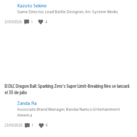
Kazuto Sekine
Game Director, Lead Battle Designer, Arc System Works
1
4
Fecha
21/07/2026
de
publicación:
El DLC Dragon Ball: Sparking Zero’s Super Limit-Breaking Neo se lanzará
el 30 de julio
Zanda Ra
Associate Brand Manager, Bandai Namco Entertainment
America
1
8
Fecha
23/07/2026
de
publicación: