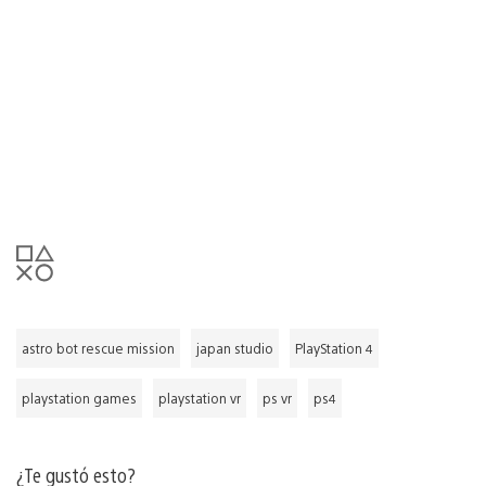
astro bot rescue mission
japan studio
PlayStation 4
playstation games
playstation vr
ps vr
ps4
¿Te gustó esto?