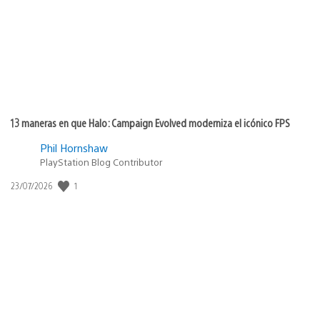
13 maneras en que Halo: Campaign Evolved moderniza el icónico FPS
Phil Hornshaw
PlayStation Blog Contributor
1
Fecha
23/07/2026
de
publicación: