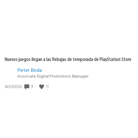
publicación:
Nuevos juegos llegan a las Rebajas de temporada de PlayStation Store
Peter Boda
Associate Digital Promotions Manager
8
11
Fecha
14/07/2026
de
publicación: