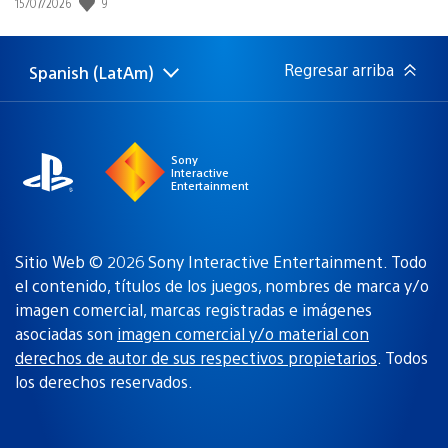
9
Fecha
15/07/2026
de
publicación:
Regresar arriba
Spanish (LatAm)
Elige
Región
una
actual:
región
Sony
Interactive
Entertainment
Sitio Web © 2026 Sony Interactive Entertainment. Todo
el contenido, títulos de los juegos, nombres de marca y/o
imagen comercial, marcas registradas e imágenes
asociadas son
imagen comercial y/o material con
derechos de autor de sus respectivos propietarios
. Todos
los derechos reservados.