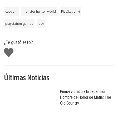
capcom
monster hunter: world
PlayStation 4
playstation games
ps4
¿Te gustó esto?
Me
gusta
Últimas Noticias
Primer vistazo a la expansión
Hombre de Honor de Mafia: The
Old Country