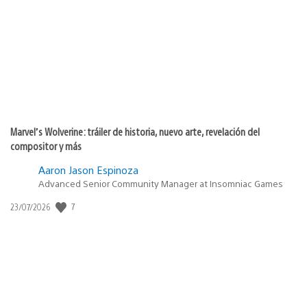
publicación:
Marvel’s Wolverine: tráiler de historia, nuevo arte, revelación del
compositor y más
Aaron Jason Espinoza
Advanced Senior Community Manager at Insomniac Games
7
Fecha
23/07/2026
de
publicación: