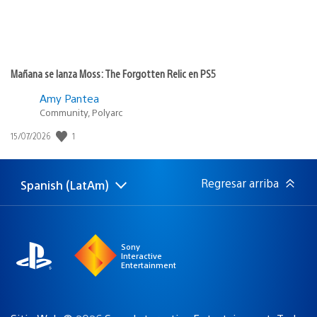
Mañana se lanza Moss: The Forgotten Relic en PS5
Amy Pantea
Community, Polyarc
1
Fecha
15/07/2026
de
publicación:
Regresar arriba
Spanish (LatAm)
Elige
Región
una
actual:
región
Sony
Interactive
Entertainment