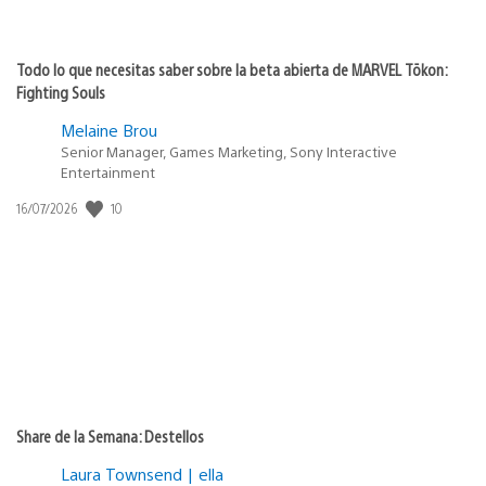
Todo lo que necesitas saber sobre la beta abierta de MARVEL Tōkon:
Fighting Souls
Melaine Brou
Senior Manager, Games Marketing, Sony Interactive
Entertainment
10
Fecha
16/07/2026
de
publicación:
Share de la Semana: Destellos
Laura Townsend | ella