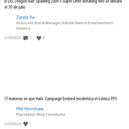
El DLC Dragon Ball: Sparking Zero’s Super Limit-Breaking Neo se lanzará
el 30 de julio
Zanda Ra
Associate Brand Manager, Bandai Namco Entertainment
America
1
8
Fecha
23/07/2026
de
publicación:
13 maneras en que Halo: Campaign Evolved moderniza el icónico FPS
Phil Hornshaw
PlayStation Blog Contributor
1
Fecha
23/07/2026
de