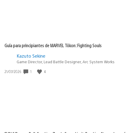
Guía para principiantes de MARVEL Tōkon: Fighting Souls
Kazuto Sekine
Game Director, Lead Battle Designer, Arc System Works
1
4
Fecha
21/07/2026
de
publicación: