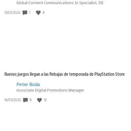
Global Content Communications Sr. Specialist, SIE
1
4
Fecha
17/07/2026
de
publicación:
Nuevos juegos llegan a las Rebajas de temporada de PlayStation Store
Peter Boda
Associate Digital Promotions Manager
8
10
Fecha
14/07/2026
de
publicación: