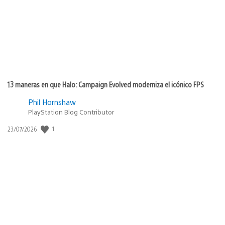
13 maneras en que Halo: Campaign Evolved moderniza el icónico FPS
Phil Hornshaw
PlayStation Blog Contributor
1
Fecha
23/07/2026
de
publicación: