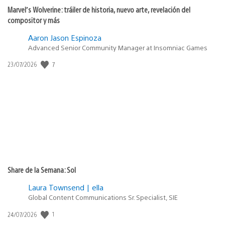
Marvel’s Wolverine: tráiler de historia, nuevo arte, revelación del
compositor y más
Aaron Jason Espinoza
Advanced Senior Community Manager at Insomniac Games
7
Fecha
23/07/2026
de
publicación:
Share de la Semana: Sol
Laura Townsend | ella
Global Content Communications Sr. Specialist, SIE
1
Fecha
24/07/2026
de