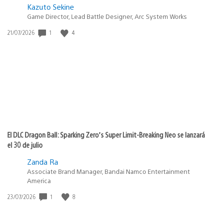
Kazuto Sekine
Game Director, Lead Battle Designer, Arc System Works
1
4
Fecha
21/07/2026
de
publicación:
El DLC Dragon Ball: Sparking Zero’s Super Limit-Breaking Neo se lanzará
el 30 de julio
Zanda Ra
Associate Brand Manager, Bandai Namco Entertainment
America
1
8
Fecha
23/07/2026
de
publicación: