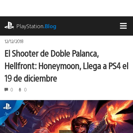
Pasa
al
contenido
playstation.com
PlayStation
.Blog
MEN
12/12/2018
El Shooter de Doble Palanca,
Hellfront: Honeymoon, Llega a PS4 el
19 de diciembre
0
0