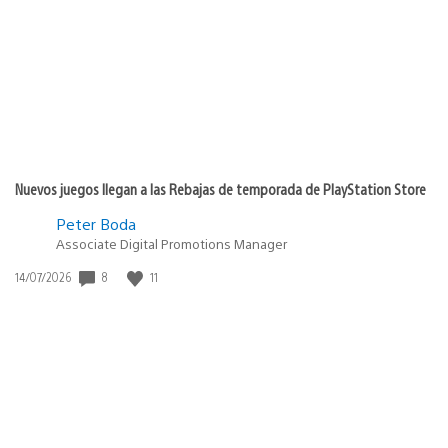
publicación:
Nuevos juegos llegan a las Rebajas de temporada de PlayStation Store
Peter Boda
Associate Digital Promotions Manager
8
11
Fecha
14/07/2026
de
publicación: