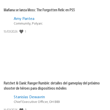
Mañana se lanza Moss: The Forgotten Relic en PS5
Amy Pantea
Community, Polyarc
1
Fecha
15/07/2026
de
publicación:
Ratchet & Clank: Ranger Rumble: detalles del gameplay del próximo
shooter de héroes para dispositivos móviles
Stanislas Dewavrin
Chief Executive Officer, OH BIBI
9
Fecha
15/07/2026