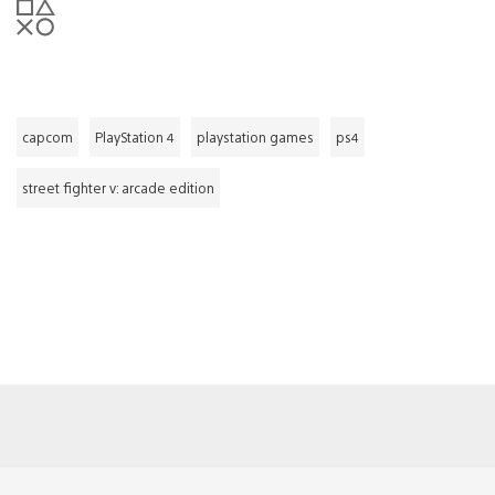
capcom
PlayStation 4
playstation games
ps4
street fighter v: arcade edition