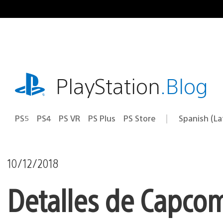
Pasa
al
contenido
playstation.com
PlayStation
.Blog
PS5
PS4
PS VR
PS Plus
PS Store
Spanish (L
Elige
Región
una
actual:
región
10/12/2018
Detalles de Capcom