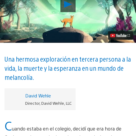
Reproducir
Embárquense
en
una
Aventura
Personal
a
The
First
Tree,
que
Una hermosa exploración en tercera persona a la
se
vida, la muerte y la esperanza en un mundo de
Lanza
Mañana
melancolía.
en
PS4
Video
David Wehle
Director, David Wehle, LLC
C
uando estaba en el colegio, decidí que era hora de