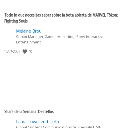
Todo lo que necesitas saber sobre la beta abierta de MARVEL Tōkon:
Fighting Souls
Melaine Brou
Senior Manager, Games Marketing, Sony Interactive
Entertainment
10
Fecha
16/07/2026
de
publicación:
Share de la Semana: Destellos
Laura Townsend | ella
Global Content Communications Sr. Specialist, SIE