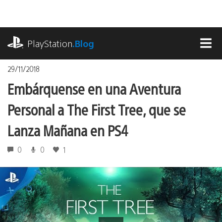
Pasa
al
contenido
playstation.com
PlayStation
.Blog
MEN
29/11/2018
Embárquense en una Aventura
Personal a The First Tree, que se
Lanza Mañana en PS4
0
0
1