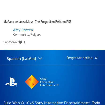
Mañana se lanza Moss: The Forgotten Relic en PS5
Amy Pantea
Community, Polyarc
1
Fecha
15/07/2026
de
publicación:
Regresar arriba
Spanish (LatAm)
Elige
Región
una
actual:
región
Sony
Interactive
Entertainment
Sitio Web © 2026 Sony Interactive Entertainment. Todo