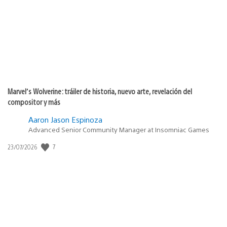
publicación:
Marvel’s Wolverine: tráiler de historia, nuevo arte, revelación del
compositor y más
Aaron Jason Espinoza
Advanced Senior Community Manager at Insomniac Games
7
Fecha
23/07/2026
de
publicación: