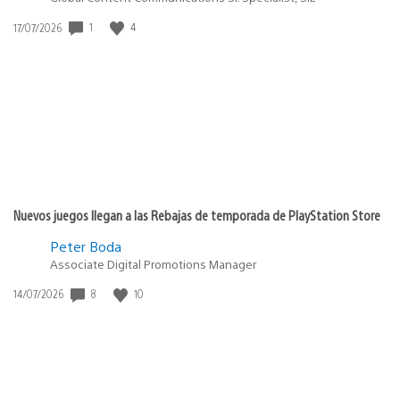
1
4
Fecha
17/07/2026
de
publicación:
Nuevos juegos llegan a las Rebajas de temporada de PlayStation Store
Peter Boda
Associate Digital Promotions Manager
8
10
Fecha
14/07/2026
de
publicación: