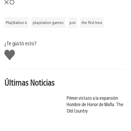
PlayStation 4
playstation games
ps4
the first tree
¿Te gustó esto?
Me
gusta
Últimas Noticias
Primer vistazo a la expansión
Hombre de Honor de Mafia: The
Old Country