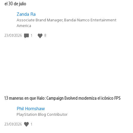
el 30 de julio
Zanda Ra
Associate Brand Manager, Bandai Namco Entertainment
America
1
8
Fecha
23/07/2026
de
publicación:
13 maneras en que Halo: Campaign Evolved moderniza el icónico FPS
Phil Hornshaw
PlayStation Blog Contributor
1
Fecha
23/07/2026
de