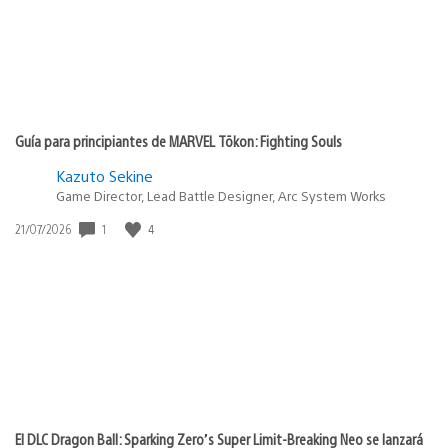
Guía para principiantes de MARVEL Tōkon: Fighting Souls
Kazuto Sekine
Game Director, Lead Battle Designer, Arc System Works
1
4
Fecha
21/07/2026
de
publicación:
El DLC Dragon Ball: Sparking Zero’s Super Limit-Breaking Neo se lanzará