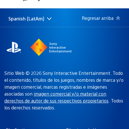
de
publicación:
Regresar arriba
Spanish (LatAm)
Elige
Región
una
actual:
región
Sony
Interactive
Entertainment
Sitio Web © 2026 Sony Interactive Entertainment. Todo
el contenido, títulos de los juegos, nombres de marca y/o
imagen comercial, marcas registradas e imágenes
asociadas son
imagen comercial y/o material con
derechos de autor de sus respectivos propietarios
. Todos
los derechos reservados.