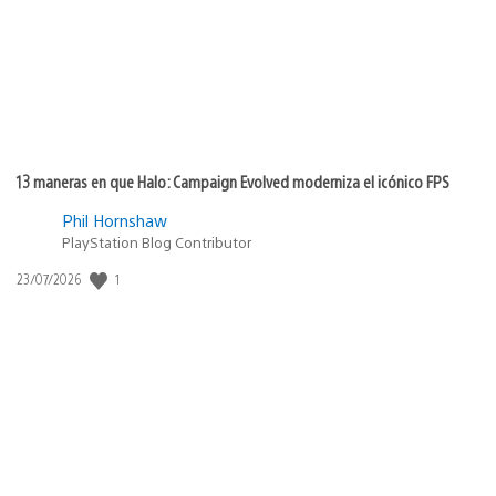
13 maneras en que Halo: Campaign Evolved moderniza el icónico FPS
Phil Hornshaw
PlayStation Blog Contributor
1
Fecha
23/07/2026
de
publicación: