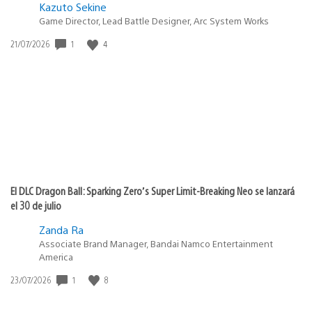
Kazuto Sekine
Game Director, Lead Battle Designer, Arc System Works
1
4
Fecha
21/07/2026
de
publicación:
El DLC Dragon Ball: Sparking Zero’s Super Limit-Breaking Neo se lanzará
el 30 de julio
Zanda Ra
Associate Brand Manager, Bandai Namco Entertainment
America
1
8
Fecha
23/07/2026
de
publicación: