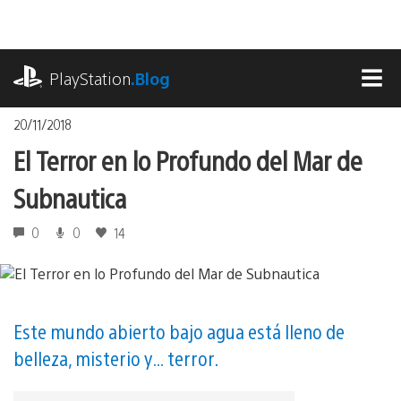
Pasa
al
contenido
playstation.com
PlayStation
.Blog
MEN
20/11/2018
El Terror en lo Profundo del Mar de
Subnautica
0
0
14
Este mundo abierto bajo agua está lleno de
belleza, misterio y… terror.