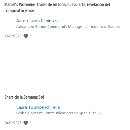
Marvel’s Wolverine: tráiler de historia, nuevo arte, revelación del
compositor y más
Aaron Jason Espinoza
Advanced Senior Community Manager at Insomniac Games
7
Fecha
23/07/2026
de
publicación:
Share de la Semana: Sol
Laura Townsend | ella
Global Content Communications Sr. Specialist, SIE
1
Fecha
24/07/2026
de