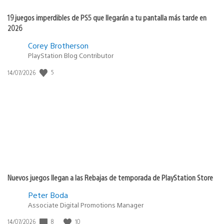
19 juegos imperdibles de PS5 que llegarán a tu pantalla más tarde en
2026
Corey Brotherson
PlayStation Blog Contributor
5
Fecha
14/07/2026
de
publicación:
Nuevos juegos llegan a las Rebajas de temporada de PlayStation Store
Peter Boda
Associate Digital Promotions Manager
8
10
Fecha
14/07/2026