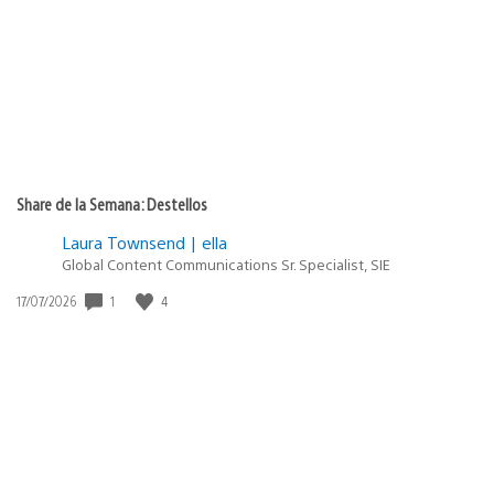
publicación:
Share de la Semana: Destellos
Laura Townsend | ella
Global Content Communications Sr. Specialist, SIE
1
4
Fecha
17/07/2026
de
publicación: