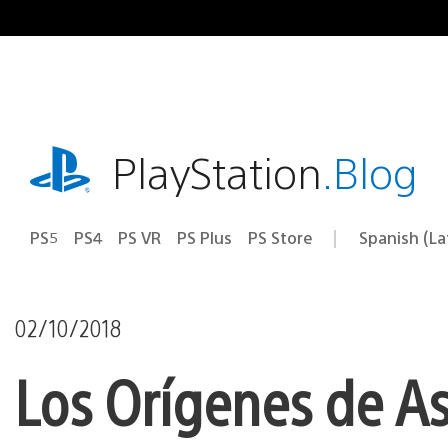
Pasa
al
contenido
playstation.com
PlayStation
.Blog
PS5
PS4
PS VR
PS Plus
PS Store
Spanish (L
Elige
Región
una
actual:
región
02/10/2018
Los Orígenes de As