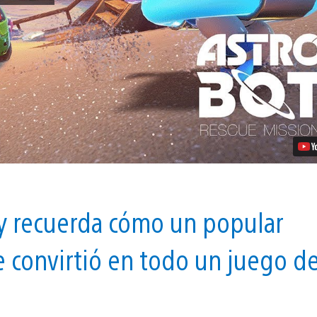
de
Astro
Bot
Rescue
Mission,
Disponible
desde
Hoy
Video
 y recuerda cómo un popular
 convirtió en todo un juego d