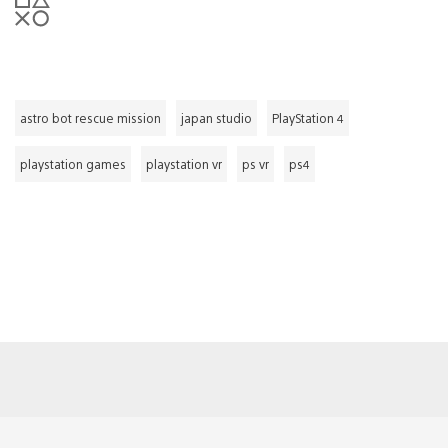
astro bot rescue mission
japan studio
PlayStation 4
playstation games
playstation vr
ps vr
ps4