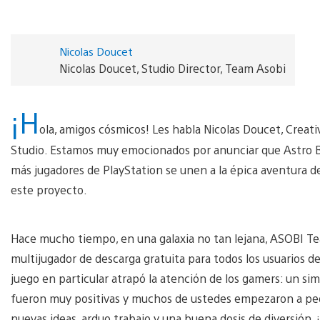
Nicolas Doucet
Nicolas Doucet, Studio Director, Team Asobi
¡H
ola, amigos cósmicos! Les habla Nicolas Doucet, Creat
Studio. Estamos muy emocionados por anunciar que Astro Bo
más jugadores de PlayStation se unen a la épica aventura d
este proyecto.
Hace mucho tiempo, en una galaxia no tan lejana, ASOBI T
multijugador de descarga gratuita para todos los usuarios de
juego en particular atrapó la atención de los gamers: un s
fueron muy positivas y muchos de ustedes empezaron a ped
nuevas ideas, arduo trabajo y una buena dosis de diversión,