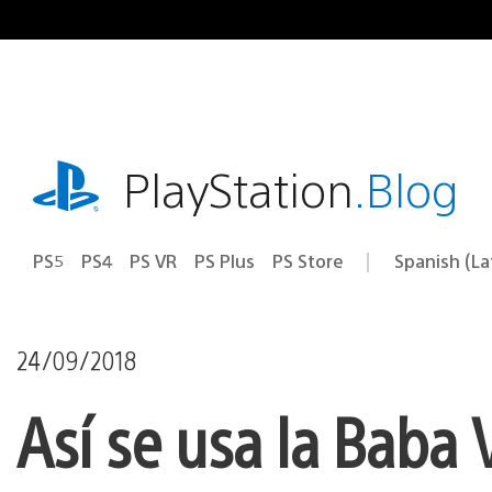
Pasa
al
contenido
playstation.com
PlayStation
.Blog
PS5
PS4
PS VR
PS Plus
PS Store
Spanish (L
Elige
Región
una
actual:
región
24/09/2018
Así se usa la Baba