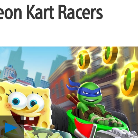
eon Kart Racers
Reproducir
Así
se