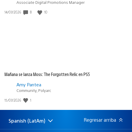
Associate Digital Promotions Manager
8
10
Fecha
14/07/2026
de
publicación:
Mañana se lanza Moss: The Forgotten Relic en PS5
Amy Pantea
Community, Polyarc
1
Fecha
15/07/2026
de
publicación:
Regresar arriba
Spanish (LatAm)
Elige
Región
una
actual: