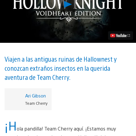
Reproducir
Hollow
Knight:
Voidheart
Edition,
Zumba
Hacia
PS4
el
25
de
Viajen a las antiguas ruinas de Hallownest y
septiembre
conozcan extraños insectos en la querida
Video
aventura de Team Cherry.
Ari Gibson
Team Cherry
¡H
ola pandilla! Team Cherry aquí. ¡Estamos muy