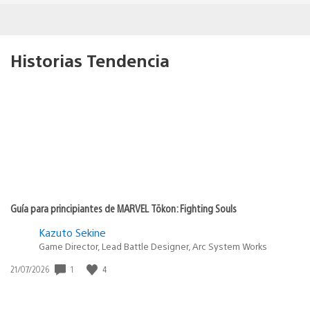
Historias Tendencia
Guía para principiantes de MARVEL Tōkon: Fighting Souls
Kazuto Sekine
Game Director, Lead Battle Designer, Arc System Works
1
4
Fecha
21/07/2026
de
publicación: