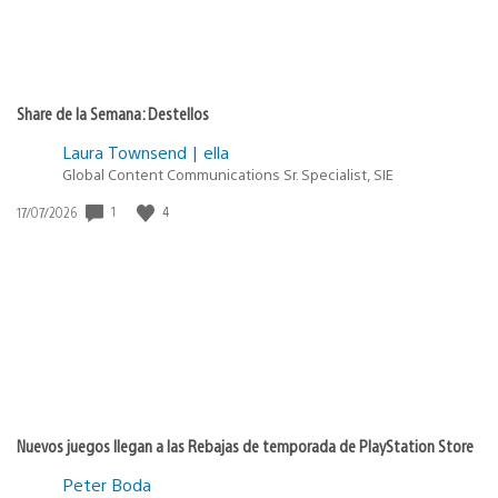
Share de la Semana: Destellos
Laura Townsend | ella
Global Content Communications Sr. Specialist, SIE
1
4
Fecha
17/07/2026
de
publicación:
Nuevos juegos llegan a las Rebajas de temporada de PlayStation Store
Peter Boda