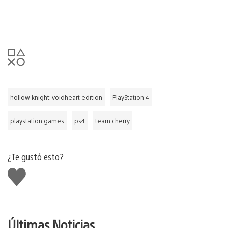
hollow knight: voidheart edition
PlayStation 4
playstation games
ps4
team cherry
¿Te gustó esto?
Me
gusta
Últimas Noticias