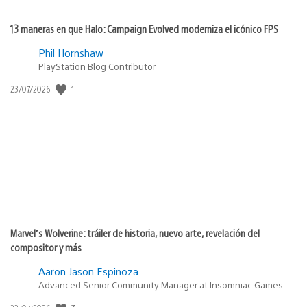
13 maneras en que Halo: Campaign Evolved moderniza el icónico FPS
Phil Hornshaw
PlayStation Blog Contributor
1
Fecha
23/07/2026
de
publicación:
Marvel’s Wolverine: tráiler de historia, nuevo arte, revelación del
compositor y más
Aaron Jason Espinoza
Advanced Senior Community Manager at Insomniac Games