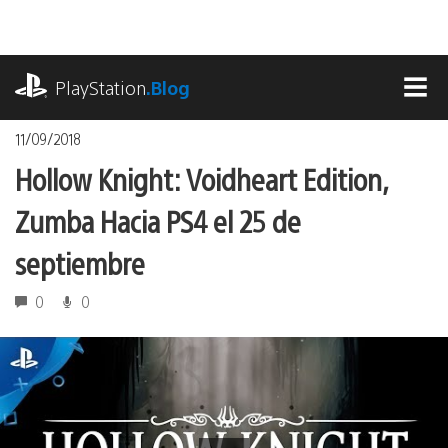
Pasa
al
contenido
playstation.com
PlayStation
.Blog
MEN
11/09/2018
Hollow Knight: Voidheart Edition,
Zumba Hacia PS4 el 25 de
septiembre
0
0