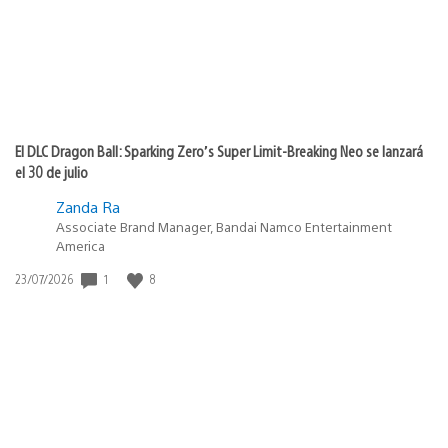
El DLC Dragon Ball: Sparking Zero’s Super Limit-Breaking Neo se lanzará
el 30 de julio
Zanda Ra
Associate Brand Manager, Bandai Namco Entertainment
America
1
8
Fecha
23/07/2026
de
publicación: