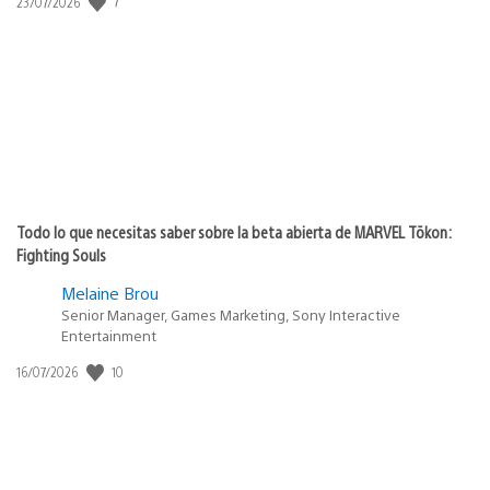
7
Fecha
23/07/2026
de
publicación:
Todo lo que necesitas saber sobre la beta abierta de MARVEL Tōkon:
Fighting Souls
Melaine Brou
Senior Manager, Games Marketing, Sony Interactive
Entertainment
10
Fecha
16/07/2026
de
publicación: