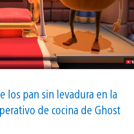
se
Lanza
Hoy
e
Incluirá
Multijugador
en
Línea
y
Más
Video
e los pan sin levadura en la
perativo de cocina de Ghost