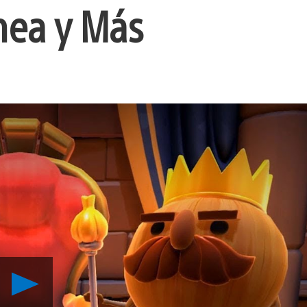
nea y Más
Reproducir
Overcooked
2