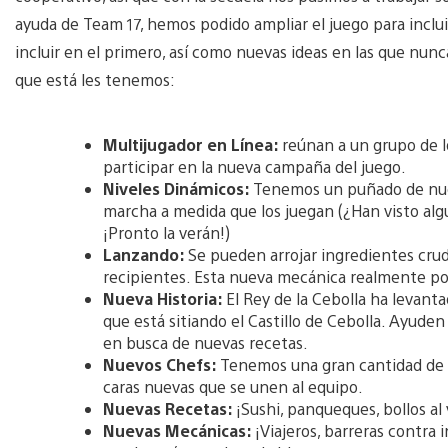
ayuda de Team 17, hemos podido ampliar el juego para incl
incluir en el primero, así como nuevas ideas en las que nu
que está les tenemos:
Multijugador en Línea:
reúnan a un grupo de 
participar en la nueva campaña del juego.
Niveles Dinámicos:
Tenemos un puñado de nue
marcha a medida que los juegan (¿Han visto alg
¡Pronto la verán!)
Lanzando:
Se pueden arrojar ingredientes crud
recipientes. Esta nueva mecánica realmente po
Nueva Historia:
El Rey de la Cebolla ha levant
que está sitiando el Castillo de Cebolla. Ayude
en busca de nuevas recetas.
Nuevos Chefs:
Tenemos una gran cantidad de c
caras nuevas que se unen al equipo.
Nuevas Recetas:
¡Sushi, panqueques, bollos a
Nuevas Mecánicas:
¡Viajeros, barreras contra