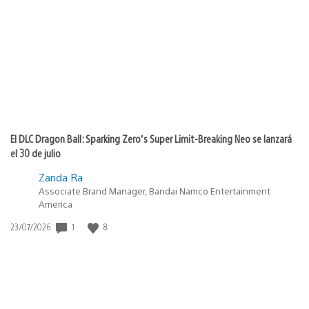
de
publicación:
El DLC Dragon Ball: Sparking Zero’s Super Limit-Breaking Neo se lanzará
el 30 de julio
Zanda Ra
Associate Brand Manager, Bandai Namco Entertainment
America
1
8
Fecha
23/07/2026
de
publicación: