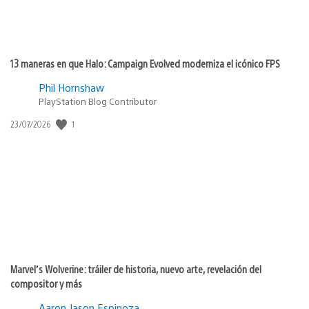
13 maneras en que Halo: Campaign Evolved moderniza el icónico FPS
Phil Hornshaw
PlayStation Blog Contributor
1
Fecha
23/07/2026
de
publicación:
Marvel’s Wolverine: tráiler de historia, nuevo arte, revelación del
compositor y más
Aaron Jason Espinoza