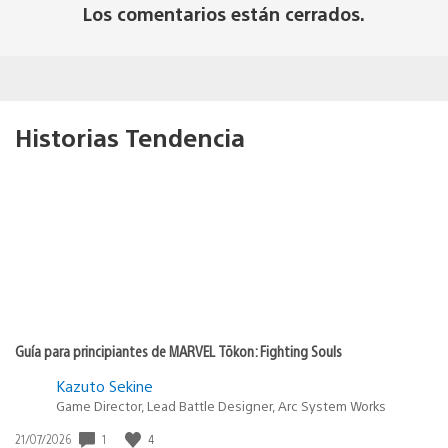
Los comentarios están cerrados.
Historias Tendencia
Guía para principiantes de MARVEL Tōkon: Fighting Souls
Kazuto Sekine
Game Director, Lead Battle Designer, Arc System Works
1
4
Fecha
21/07/2026