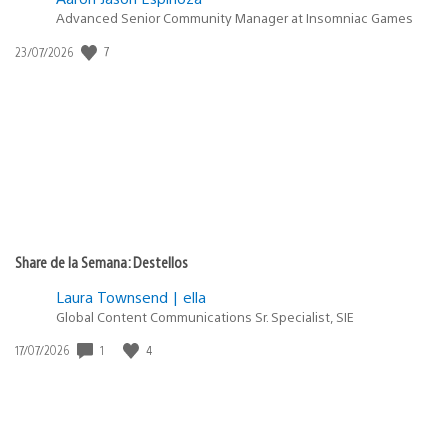
Advanced Senior Community Manager at Insomniac Games
7
Fecha
23/07/2026
de
publicación:
Share de la Semana: Destellos
Laura Townsend | ella
Global Content Communications Sr. Specialist, SIE
1
4
Fecha
17/07/2026
de
publicación: