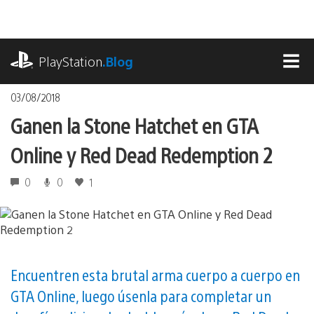
Pasa
al
contenido
playstation.com
PlayStation
.Blog
MEN
03/08/2018
Ganen la Stone Hatchet en GTA
Online y Red Dead Redemption 2
0
0
1
Encuentren esta brutal arma cuerpo a cuerpo en
GTA Online, luego úsenla para completar un