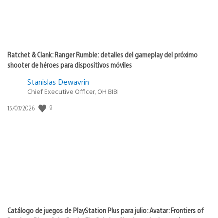
Ratchet & Clank: Ranger Rumble: detalles del gameplay del próximo
shooter de héroes para dispositivos móviles
Stanislas Dewavrin
Chief Executive Officer, OH BIBI
9
Fecha
15/07/2026
de
publicación:
Catálogo de juegos de PlayStation Plus para julio: Avatar: Frontiers of