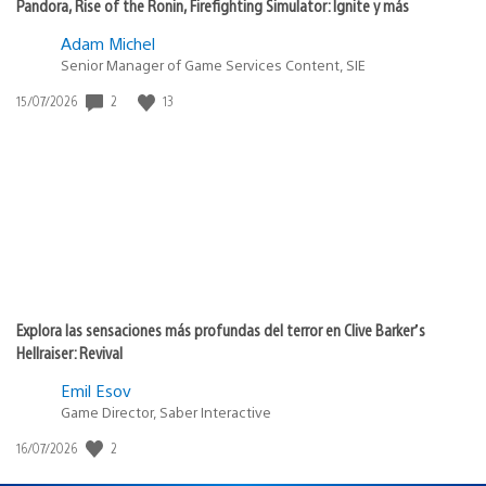
Pandora, Rise of the Ronin, Firefighting Simulator: Ignite y más
Adam Michel
Senior Manager of Game Services Content, SIE
2
13
Fecha
15/07/2026
de
publicación:
Explora las sensaciones más profundas del terror en Clive Barker’s
Hellraiser: Revival
Emil Esov
Game Director, Saber Interactive
2
Fecha
16/07/2026
de