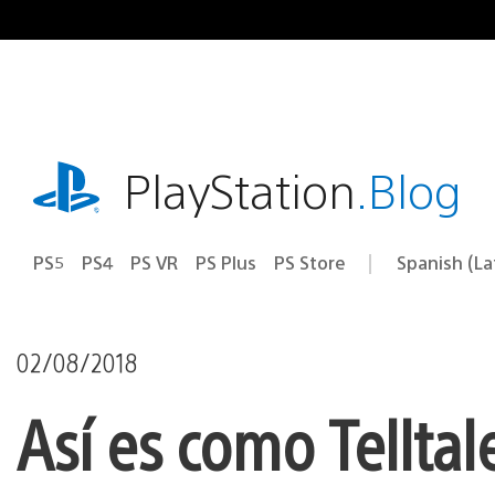
Pasa
al
contenido
playstation.com
PlayStation
.Blog
PS5
PS4
PS VR
PS Plus
PS Store
Spanish (L
Elige
Región
una
actual:
región
02/08/2018
Así es como Telltal