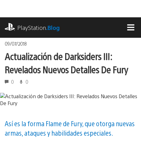
Pasa
al
contenido
playstation.com
PlayStation
.Blog
MEN
09/07/2018
Actualización de Darksiders III:
Revelados Nuevos Detalles De Fury
0
0
Así es la forma Flame de Fury, que otorga nuevas
armas, ataques y habilidades especiales.