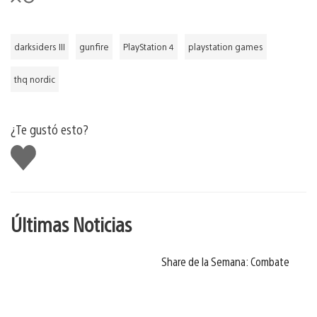
darksiders III
gunfire
PlayStation 4
playstation games
thq nordic
¿Te gustó esto?
Me
gusta
Últimas Noticias
Share de la Semana: Combate