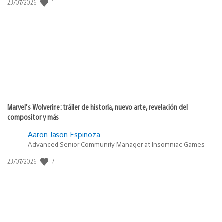
1
Fecha
23/07/2026
de
publicación:
Marvel’s Wolverine: tráiler de historia, nuevo arte, revelación del
compositor y más
Aaron Jason Espinoza
Advanced Senior Community Manager at Insomniac Games
7
Fecha
23/07/2026
de
publicación: