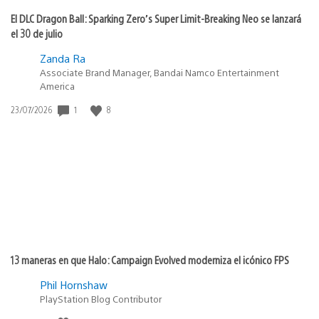
El DLC Dragon Ball: Sparking Zero’s Super Limit-Breaking Neo se lanzará
el 30 de julio
Zanda Ra
Associate Brand Manager, Bandai Namco Entertainment
America
1
8
Fecha
23/07/2026
de
publicación:
13 maneras en que Halo: Campaign Evolved moderniza el icónico FPS
Phil Hornshaw
PlayStation Blog Contributor