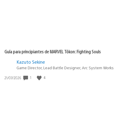
Guía para principiantes de MARVEL Tōkon: Fighting Souls
Kazuto Sekine
Game Director, Lead Battle Designer, Arc System Works
1
4
Fecha
21/07/2026
de
publicación: