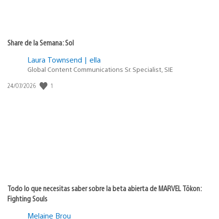
Share de la Semana: Sol
Laura Townsend | ella
Global Content Communications Sr. Specialist, SIE
1
Fecha
24/07/2026
de
publicación:
Todo lo que necesitas saber sobre la beta abierta de MARVEL Tōkon:
Fighting Souls
Melaine Brou