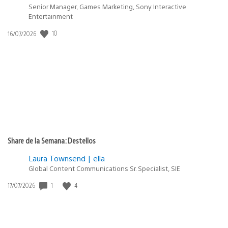
Senior Manager, Games Marketing, Sony Interactive
Entertainment
10
Fecha
16/07/2026
de
publicación:
Share de la Semana: Destellos
Laura Townsend | ella
Global Content Communications Sr. Specialist, SIE
1
4
Fecha
17/07/2026
de
publicación: