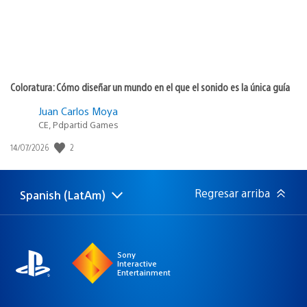
Coloratura: Cómo diseñar un mundo en el que el sonido es la única guía
Juan Carlos Moya
CE, Pdpartid Games
2
Fecha
14/07/2026
de
publicación:
Regresar arriba
Spanish (LatAm)
Elige
Región
una
actual:
región
Sony
Interactive
Entertainment