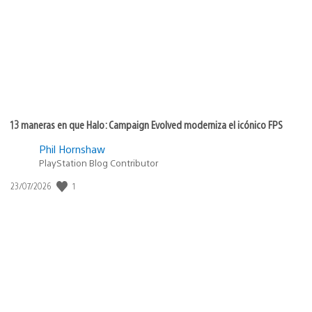
publicación:
13 maneras en que Halo: Campaign Evolved moderniza el icónico FPS
Phil Hornshaw
PlayStation Blog Contributor
1
Fecha
23/07/2026
de
publicación: