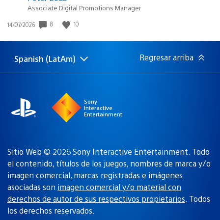
Associate Digital Promotions Manager
8
10
Fecha
14/07/2026
de
publicación:
Regresar arriba
Spanish (LatAm)
Elige
Región
una
actual:
región
Sony
Interactive
Entertainment
Sitio Web © 2026 Sony Interactive Entertainment. Todo
el contenido, títulos de los juegos, nombres de marca y/o
imagen comercial, marcas registradas e imágenes
asociadas son
imagen comercial y/o material con
derechos de autor de sus respectivos propietarios
. Todos
los derechos reservados.