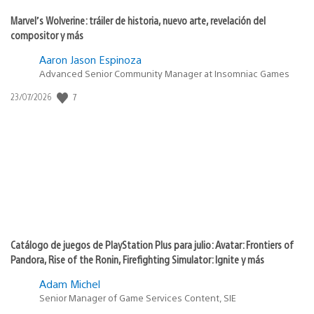
Marvel’s Wolverine: tráiler de historia, nuevo arte, revelación del
compositor y más
Aaron Jason Espinoza
Advanced Senior Community Manager at Insomniac Games
7
Fecha
23/07/2026
de
publicación:
Catálogo de juegos de PlayStation Plus para julio: Avatar: Frontiers of
Pandora, Rise of the Ronin, Firefighting Simulator: Ignite y más
Adam Michel
Senior Manager of Game Services Content, SIE