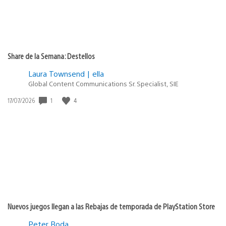
Share de la Semana: Destellos
Laura Townsend | ella
Global Content Communications Sr. Specialist, SIE
1
4
Fecha
17/07/2026
de
publicación:
Nuevos juegos llegan a las Rebajas de temporada de PlayStation Store
Peter Boda