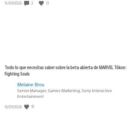
2
13
Fecha
15/07/2026
de
publicación:
Todo lo que necesitas saber sobre la beta abierta de MARVEL Tōkon:
Fighting Souls
Melaine Brou
Senior Manager, Games Marketing, Sony Interactive
Entertainment
10
Fecha
16/07/2026
de
publicación: