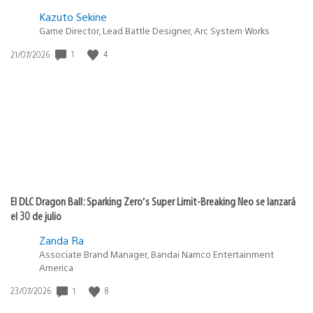
Kazuto Sekine
Game Director, Lead Battle Designer, Arc System Works
1
4
Fecha
21/07/2026
de
publicación:
El DLC Dragon Ball: Sparking Zero’s Super Limit-Breaking Neo se lanzará
el 30 de julio
Zanda Ra
Associate Brand Manager, Bandai Namco Entertainment
America
1
8
Fecha
23/07/2026
de