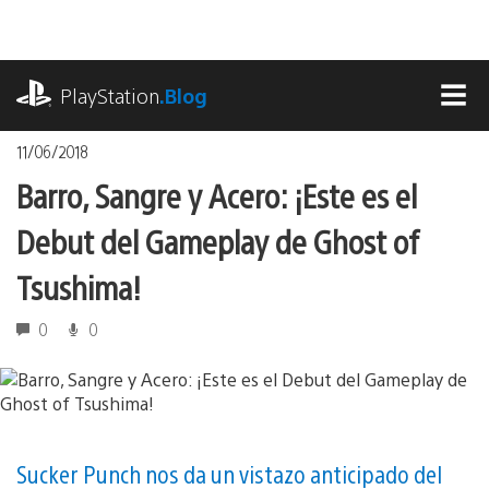
Pasa
al
contenido
playstation.com
PlayStation
.Blog
MEN
11/06/2018
Barro, Sangre y Acero: ¡Este es el
Debut del Gameplay de Ghost of
Tsushima!
0
0
Sucker Punch nos da un vistazo anticipado del