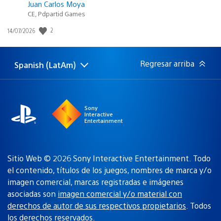
Juan Carlos Moya
CE, Pdpartid Games
2
Fecha
14/07/2026
de
publicación:
Regresar arriba
Spanish (LatAm)
Elige
Región
una
actual:
región
Sony
Interactive
Entertainment
Sitio Web © 2026 Sony Interactive Entertainment. Todo
el contenido, títulos de los juegos, nombres de marca y/o
imagen comercial, marcas registradas e imágenes
asociadas son
imagen comercial y/o material con
derechos de autor de sus respectivos propietarios
. Todos
los derechos reservados.