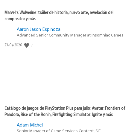
Marvel’s Wolverine: tráiler de historia, nuevo arte, revelación del
compositor y más
Aaron Jason Espinoza
Advanced Senior Community Manager at Insomniac Games
7
Fecha
23/07/2026
de
publicación:
Catálogo de juegos de PlayStation Plus para julio: Avatar: Frontiers of
Pandora, Rise of the Ronin, Firefighting Simulator: Ignite y más
Adam Michel
Senior Manager of Game Services Content, SIE