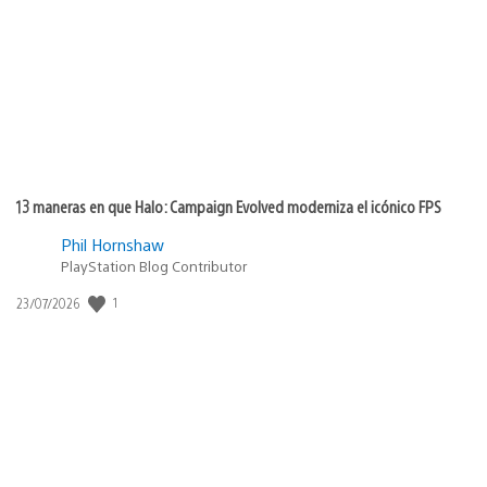
publicación:
13 maneras en que Halo: Campaign Evolved moderniza el icónico FPS
Phil Hornshaw
PlayStation Blog Contributor
1
Fecha
23/07/2026
de
publicación: