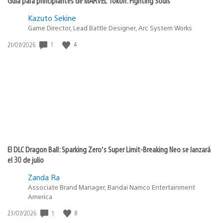
Guía para principiantes de MARVEL Tōkon: Fighting Souls
Kazuto Sekine
Game Director, Lead Battle Designer, Arc System Works
1
4
Fecha
21/07/2026
de
publicación:
El DLC Dragon Ball: Sparking Zero’s Super Limit-Breaking Neo se lanzará
el 30 de julio
Zanda Ra
Associate Brand Manager, Bandai Namco Entertainment
America
1
8
Fecha
23/07/2026
de