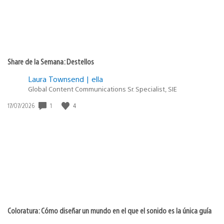
Share de la Semana: Destellos
Laura Townsend | ella
Global Content Communications Sr. Specialist, SIE
1
4
Fecha
17/07/2026
de
publicación:
Coloratura: Cómo diseñar un mundo en el que el sonido es la única guía