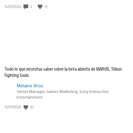
2
13
Fecha
15/07/2026
de
publicación:
Todo lo que necesitas saber sobre la beta abierta de MARVEL Tōkon:
Fighting Souls
Melaine Brou
Senior Manager, Games Marketing, Sony Interactive
Entertainment
10
Fecha
16/07/2026
de
publicación: