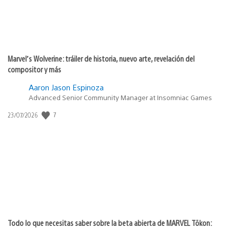
Marvel’s Wolverine: tráiler de historia, nuevo arte, revelación del
compositor y más
Aaron Jason Espinoza
Advanced Senior Community Manager at Insomniac Games
7
Fecha
23/07/2026
de
publicación:
Todo lo que necesitas saber sobre la beta abierta de MARVEL Tōkon: