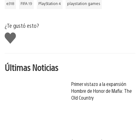
e318
FIFA 19
PlayStation 4
playstation games
¿Te gustó esto?
Me
gusta
Últimas Noticias
Primer vistazo a la expansión
Hombre de Honor de Mafia: The
Old Country