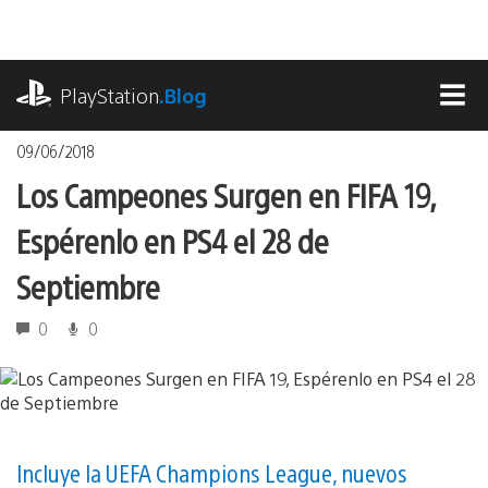
Pasa
al
contenido
playstation.com
PlayStation
.Blog
MEN
09/06/2018
Los Campeones Surgen en FIFA 19,
Espérenlo en PS4 el 28 de
Septiembre
0
0
Incluye la UEFA Champions League, nuevos