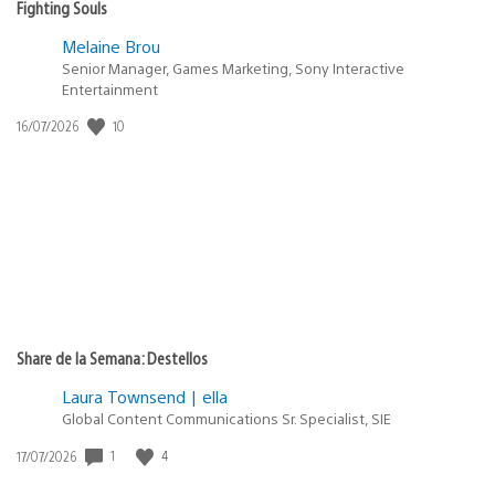
Fighting Souls
Melaine Brou
Senior Manager, Games Marketing, Sony Interactive
Entertainment
10
Fecha
16/07/2026
de
publicación:
Share de la Semana: Destellos
Laura Townsend | ella
Global Content Communications Sr. Specialist, SIE
1
4
Fecha
17/07/2026
de