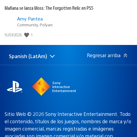
Mañana se lanza Moss: The Forgotten Relic en PS5
Amy Pantea
Community, Polyarc
1
Fecha
15/07/2026
de
publicación:
Regresar arriba
Spanish (LatAm)
Elige
Región
una
actual:
región
Sony
Interactive
Entertainment
Sitio Web © 2026 Sony Interactive Entertainment. Todo
el contenido, títulos de los juegos, nombres de marca y/o
imagen comercial, marcas registradas e imágenes
asociadas son
imagen comercial y/o material con