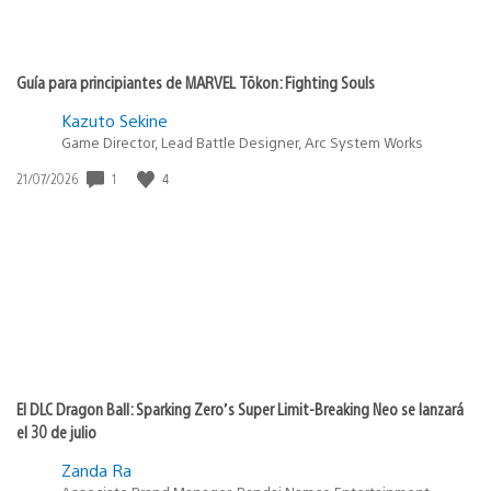
Guía para principiantes de MARVEL Tōkon: Fighting Souls
Kazuto Sekine
Game Director, Lead Battle Designer, Arc System Works
1
4
Fecha
21/07/2026
de
publicación:
El DLC Dragon Ball: Sparking Zero’s Super Limit-Breaking Neo se lanzará
el 30 de julio
Zanda Ra