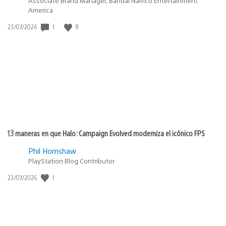
Associate Brand Manager, Bandai Namco Entertainment
America
1
8
Fecha
23/07/2026
de
publicación:
13 maneras en que Halo: Campaign Evolved moderniza el icónico FPS
Phil Hornshaw
PlayStation Blog Contributor
1
Fecha
23/07/2026
de
publicación: