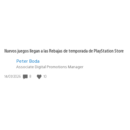
publicación:
Nuevos juegos llegan a las Rebajas de temporada de PlayStation Store
Peter Boda
Associate Digital Promotions Manager
8
10
Fecha
14/07/2026
de
publicación: