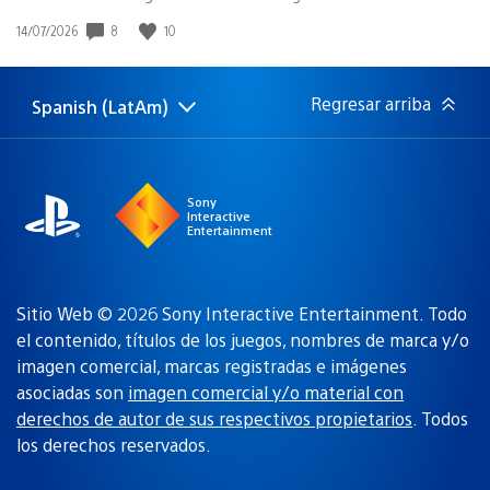
8
10
Fecha
14/07/2026
de
publicación:
Regresar arriba
Spanish (LatAm)
Elige
Región
una
actual:
región
Sony
Interactive
Entertainment
Sitio Web © 2026 Sony Interactive Entertainment. Todo
el contenido, títulos de los juegos, nombres de marca y/o
imagen comercial, marcas registradas e imágenes
asociadas son
imagen comercial y/o material con
derechos de autor de sus respectivos propietarios
. Todos
los derechos reservados.