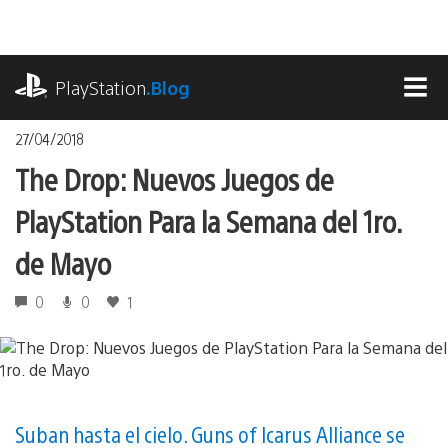
Pasa
al
contenido
playstation.com
PlayStation
.Blog
MEN
27/04/2018
The Drop: Nuevos Juegos de
PlayStation Para la Semana del 1ro.
de Mayo
0
0
1
Suban hasta el cielo. Guns of Icarus Alliance se