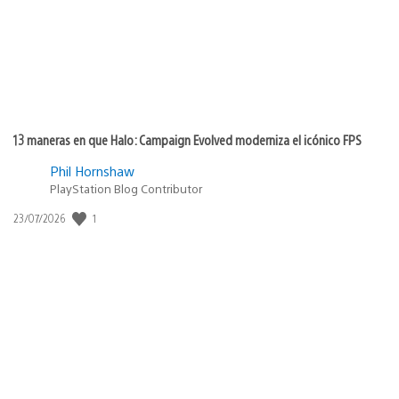
13 maneras en que Halo: Campaign Evolved moderniza el icónico FPS
Phil Hornshaw
PlayStation Blog Contributor
1
Fecha
23/07/2026
de
publicación: