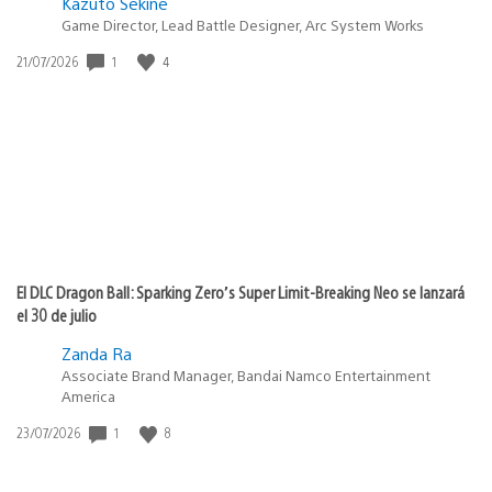
Kazuto Sekine
Game Director, Lead Battle Designer, Arc System Works
1
4
Fecha
21/07/2026
de
publicación:
El DLC Dragon Ball: Sparking Zero’s Super Limit-Breaking Neo se lanzará
el 30 de julio
Zanda Ra
Associate Brand Manager, Bandai Namco Entertainment
America
1
8
Fecha
23/07/2026
de
publicación: