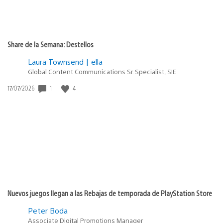
Share de la Semana: Destellos
Laura Townsend | ella
Global Content Communications Sr. Specialist, SIE
1
4
Fecha
17/07/2026
de
publicación:
Nuevos juegos llegan a las Rebajas de temporada de PlayStation Store
Peter Boda
Associate Digital Promotions Manager