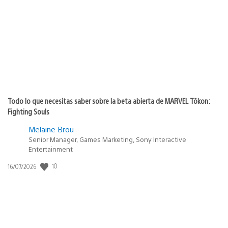
de
publicación:
Todo lo que necesitas saber sobre la beta abierta de MARVEL Tōkon:
Fighting Souls
Melaine Brou
Senior Manager, Games Marketing, Sony Interactive
Entertainment
10
Fecha
16/07/2026
de
publicación: