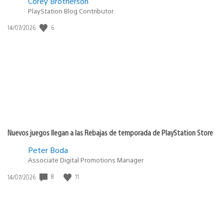
Corey Brotherson
PlayStation Blog Contributor
6
Fecha
14/07/2026
de
publicación:
Nuevos juegos llegan a las Rebajas de temporada de PlayStation Store
Peter Boda
Associate Digital Promotions Manager
8
11
Fecha
14/07/2026
de
publicación: