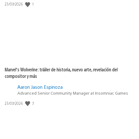
1
Fecha
23/07/2026
de
publicación:
Marvel’s Wolverine: tráiler de historia, nuevo arte, revelación del
compositor y más
Aaron Jason Espinoza
Advanced Senior Community Manager at Insomniac Games
7
Fecha
23/07/2026
de
publicación: