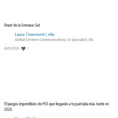
Share de la Semana: Sol
Laura Townsend | ella
Global Content Communications Sr. Specialist, SIE
1
Fecha
24/07/2026
de
publicación:
19 juegos imperdibles de PS5 que llegarán a tu pantalla más tarde en
2026