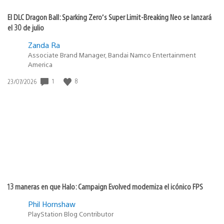
El DLC Dragon Ball: Sparking Zero’s Super Limit-Breaking Neo se lanzará
el 30 de julio
Zanda Ra
Associate Brand Manager, Bandai Namco Entertainment
America
1
8
Fecha
23/07/2026
de
publicación:
13 maneras en que Halo: Campaign Evolved moderniza el icónico FPS
Phil Hornshaw
PlayStation Blog Contributor