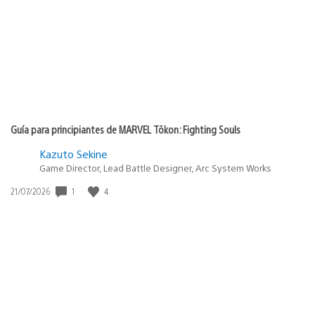
Guía para principiantes de MARVEL Tōkon: Fighting Souls
Kazuto Sekine
Game Director, Lead Battle Designer, Arc System Works
1
4
Fecha
21/07/2026
de
publicación: