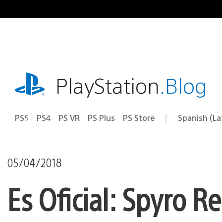
Pasa
al
contenido
playstation.com
PlayStation
.Blog
PS5
PS4
PS VR
PS Plus
PS Store
Spanish (L
Elige
Región
una
actual:
región
05/04/2018
Es Oficial: Spyro R